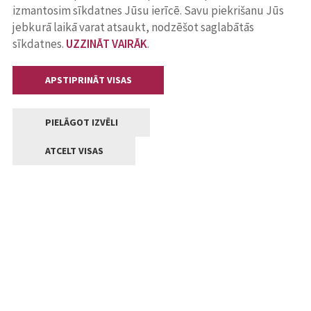
izmantosim sīkdatnes Jūsu ierīcē. Savu piekrišanu Jūs
jebkurā laikā varat atsaukt, nodzēšot saglabātās
sīkdatnes.
UZZINĀT VAIRĀK
.
APSTIPRINĀT VISAS
PIELĀGOT IZVĒLI
ATCELT VISAS
Kontakti
Jelgavas valstpilsētas pašvaldība