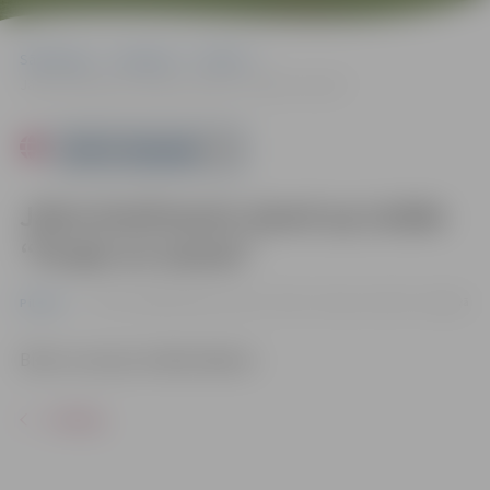
Sākumlapa
Pasākumi
Pilsēta
Jānis Kreičmanis stand up izrāde “Puņķi un asaras”
Powered by
Jānis Kreičmanis stand up izrāde
“Puņķi un asaras”
25.10. 21:00 | Kultūras nams “Rota”, Garozas ielā 15, Jelgavā
Pilsēta
Biļetes pieejamas
Bezrindas.lv
ATPAKAĻ