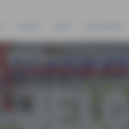
TA
PAŠVALDĪBA
IESTĀDES
KAPITĀLSABIEDRĪBAS