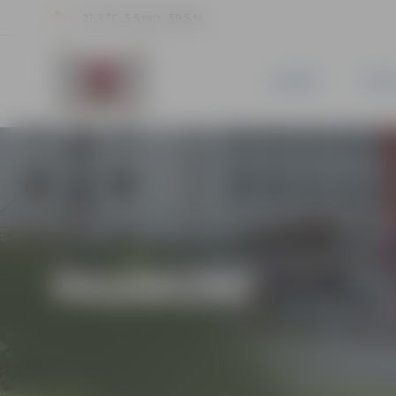
21.3 °C, 5.5 m/s, 59.5 %
JAUNUMI
PILSĒ
PASĀKUMI