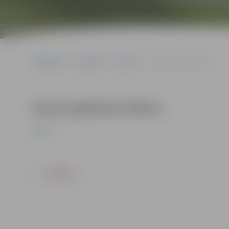
Sākumlapa
Pasākumi
Pilsēta
Jauno grāmatu diena
Jauno grāmatu diena
Pilsēta
ATPAKAĻ