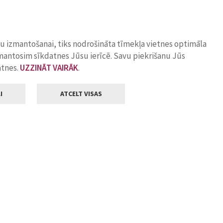
ņu izmantošanai, tiks nodrošināta tīmekļa vietnes optimāla
zmantosim sīkdatnes Jūsu ierīcē. Savu piekrišanu Jūs
atnes.
UZZINĀT VAIRĀK
.
I
ATCELT VISAS
Klientu apkalpošana
ilsētas pašvaldība
Darba laiks
, Jelgava, LV-3001
Pirmdienās
8.00 - 18.00
Otrdienās
8.00 - 17.00
22