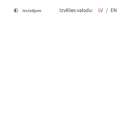
Izvēlies valodu:
LV
EN
Iestatījumi
Lapas karte
Viegli lasīt
Sociālo mediju lietošana
Sīkdatņu izmantošana