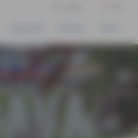
LV
EN
Iestatījumi
UZŅĒMĒJDARBĪBA
PAKALPOJUMI
KONTAKTI