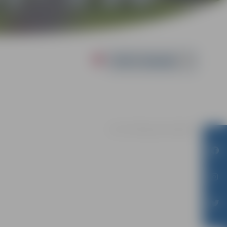
Powered by
21.07. | Pārlielupes bibliotēkā