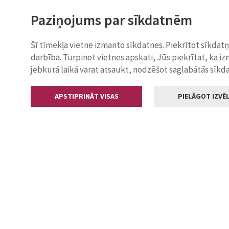
Paziņojums par sīkdatnēm
Šī tīmekļa vietne izmanto sīkdatnes. Piekrītot sīkdat
darbība. Turpinot vietnes apskati, Jūs piekrītat, ka i
jebkurā laikā varat atsaukt, nodzēšot saglabātās sīkd
APSTIPRINĀT VISAS
PIELĀGOT IZVĒL
Kontakti
Jelgavas valstp
Lielā iela 11
+371 630055