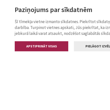
Paziņojums par sīkdatnēm
Šī tīmekļa vietne izmanto sīkdatnes. Piekrītot sīkdat
darbība. Turpinot vietnes apskati, Jūs piekrītat, ka i
jebkurā laikā varat atsaukt, nodzēšot saglabātās sīkd
APSTIPRINĀT VISAS
PIELĀGOT IZVĒL
Kontakti
Jelgavas valstp
Lielā iela 11
+371 630055