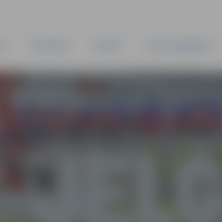
TA
PAŠVALDĪBA
IESTĀDES
KAPITĀLSABIEDRĪBAS