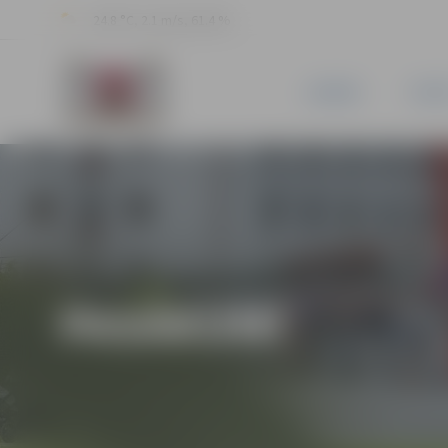
24.8 °C, 2.1 m/s, 61.4 %
JAUNUMI
PILSĒ
PASĀKUMI