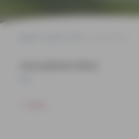
Sākumlapa
Pasākumi
Pilsēta
Jauno grāmatu diena
Jauno grāmatu diena
Pilsēta
ATPAKAĻ