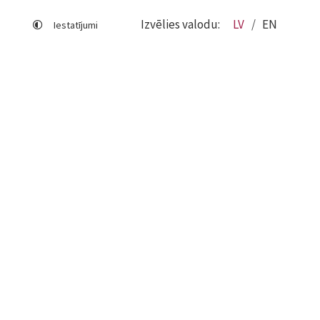
Izvēlies valodu:
LV
EN
Iestatījumi
Lapas karte
Viegli lasīt
Sociālo mediju lietošana
Sīkdatņu izmantošana