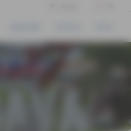
LV
EN
Iestatījumi
UZŅĒMĒJDARBĪBA
PAKALPOJUMI
KONTAKTI