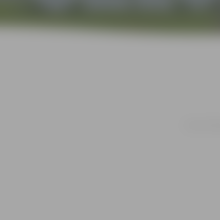
20.10. | Pār