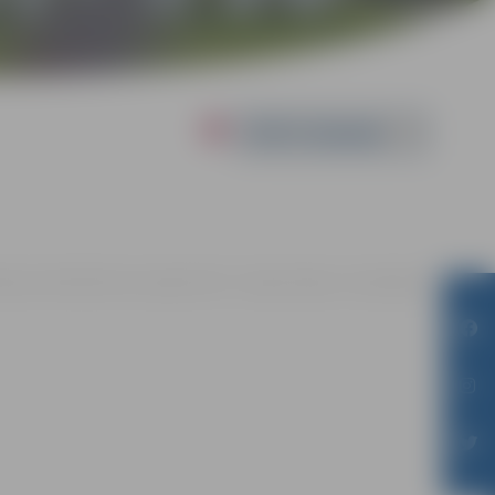
Powered by
lielupes bibliotēkā Loka maģistrālē 17, Jelgavā |
Ieeja – bez maksas