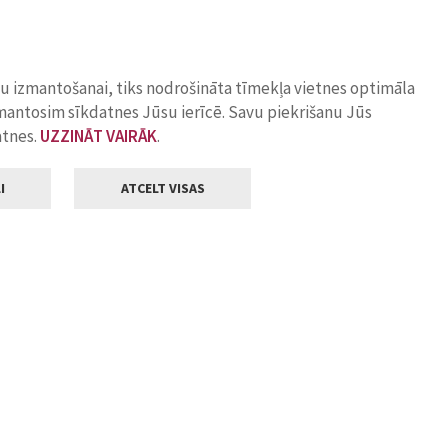
ņu izmantošanai, tiks nodrošināta tīmekļa vietnes optimāla
zmantosim sīkdatnes Jūsu ierīcē. Savu piekrišanu Jūs
atnes.
UZZINĀT VAIRĀK
.
I
ATCELT VISAS
Klientu apkalpošana
ilsētas pašvaldība
Darba laiks
, Jelgava, LV-3001
Pirmdienās
8.00 - 18.00
Otrdienās
8.00 - 17.00
22