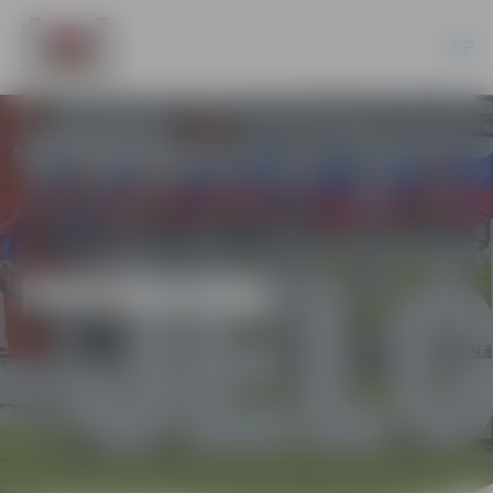
PASĀKUMI