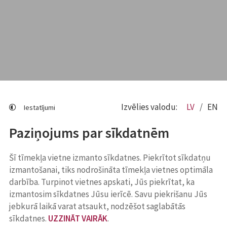
Izvēlies valodu:
LV
EN
Iestatījumi
Paziņojums par sīkdatnēm
Šī tīmekļa vietne izmanto sīkdatnes. Piekrītot sīkdatņu
izmantošanai, tiks nodrošināta tīmekļa vietnes optimāla
darbība. Turpinot vietnes apskati, Jūs piekrītat, ka
izmantosim sīkdatnes Jūsu ierīcē. Savu piekrišanu Jūs
jebkurā laikā varat atsaukt, nodzēšot saglabātās
sīkdatnes.
UZZINĀT VAIRĀK
.