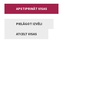
APSTIPRINĀT VISAS
PIELĀGOT IZVĒLI
ATCELT VISAS
Kontakti
Jelgavas valstpilsētas pašvaldība
Lielā iela 11, Jelgava, LV-3001
+371 63005522