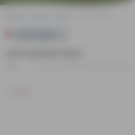
Sākumlapa
Pasākumi
Pilsēta
Jauno grāmatu diena
Powered by
Jauno grāmatu diena
19.10. | Pilsētas bibliotēkā Akadēmijas ielā 26, Jelgavā
Pilsēta
ATPAKAĻ