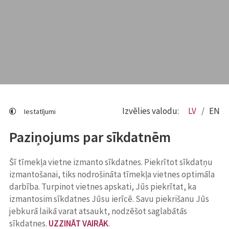
Izvēlies valodu:
LV
EN
Iestatījumi
Paziņojums par sīkdatnēm
Šī tīmekļa vietne izmanto sīkdatnes. Piekrītot sīkdatņu
izmantošanai, tiks nodrošināta tīmekļa vietnes optimāla
darbība. Turpinot vietnes apskati, Jūs piekrītat, ka
izmantosim sīkdatnes Jūsu ierīcē. Savu piekrišanu Jūs
jebkurā laikā varat atsaukt, nodzēšot saglabātās
sīkdatnes.
UZZINĀT VAIRĀK
.