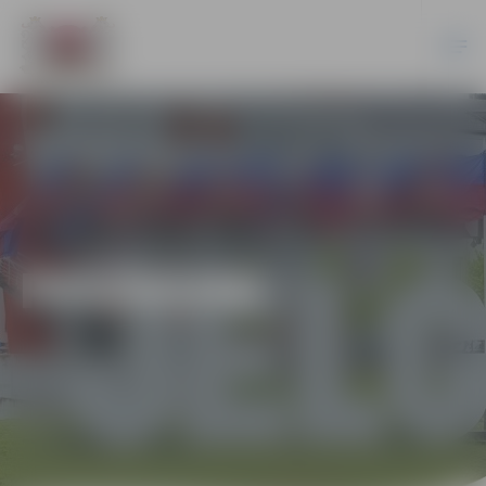
PASĀKUMI