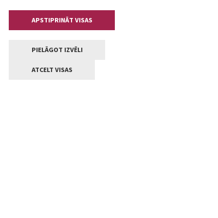
APSTIPRINĀT VISAS
PIELĀGOT IZVĒLI
ATCELT VISAS
Kontakti
Jelgavas valstpilsētas pašvaldība
Lielā iela 11, Jelgava, LV-3001
+371 63005522