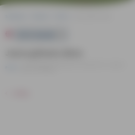
Sākumlapa
Pasākumi
Pilsēta
Jauno grāmatu diena
Powered by
Jauno grāmatu diena
13.10. | Pārlielupes bibliotēkā Loka maģistrālē 17, Jelgavā |
Pilsēta
Ieeja – bez maksas
ATPAKAĻ