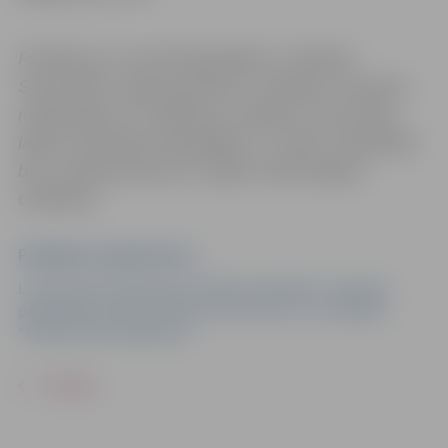
Pasākums var tikt fotografēts un filmēts.
Sacensību organizatoriem ir tiesības izmantot
mārketinga un reklāmas mērķiem sacensību
laikā uzņemtās fotogrāfijas un video materiālus
bez saskaņošanas ar tajās redzamajiem
cilvēkiem.
Pasākuma organizators
Latvijas Šaha federācija darabībā sadarbībā ar Jelgavas
pašvaldības iestādi “Sporta servisa centrs” un biedrību
“Baltijas šaha akadēmija”
ATPAKAĻ