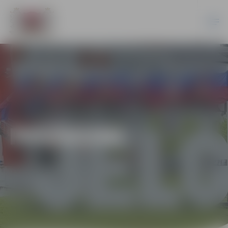
PASĀKUMI