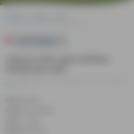
Sākumlapa
Pasākumi
Sports
Jelgavas 2024. gada atklātais čempionāts šahā
Powered by
Jelgavas 2024. gada atklātais
čempionāts šahā
07.07. | Jelgavas Valsts ģimnāzijā Mātera ielā 44, Jelgavā |
0.00
Sports
eiro
9:30
reģistrācija
10:50
izloze, atklāšana
11:00
1.–7. kārta
15:45
apbalvošana