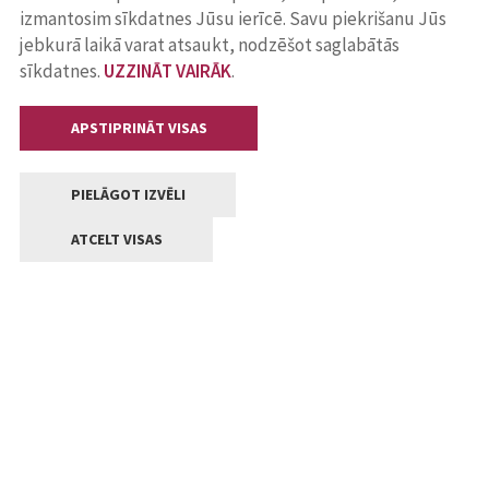
izmantosim sīkdatnes Jūsu ierīcē. Savu piekrišanu Jūs
jebkurā laikā varat atsaukt, nodzēšot saglabātās
sīkdatnes.
UZZINĀT VAIRĀK
.
APSTIPRINĀT VISAS
PIELĀGOT IZVĒLI
ATCELT VISAS
Kontakti
Jelgavas valstpilsētas pašvaldība