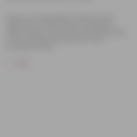
Pasākums var tikt fotografēts un filmēts. Sacensību
organizatoriem ir tiesības izmantot mārketinga un
reklāmas mērķiem sacensību laikā uzņemtās fotogrāfijas
un video materiālus bez saskaņošanas ar tajās
redzamajiem cilvēkiem.
ATPAKAĻ