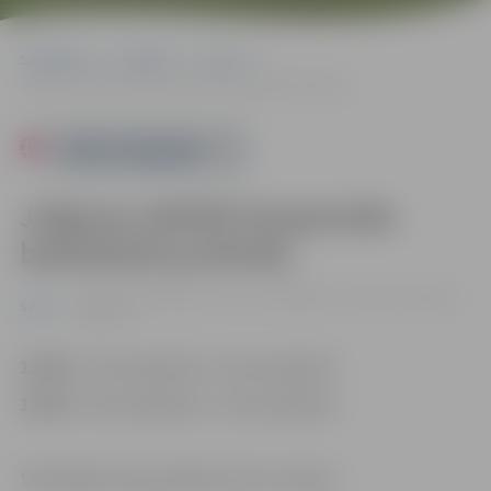
Sākumlapa
Pasākumi
Sports
Jelgavas atklātā čempionāta basketbolā pusfināls
Powered by
Jelgavas atklātā čempionāta
basketbolā pusfināls
13.04. 11:00 | Jelgavas sporta hallē Mātera ielā 44a, Jelgavā |
Sports
0.00 eiro
11:00
1. vietas ieguvēji–4. vietas ieguvēji
12:30
2. vietas ieguvēji–3. vietas ieguvēji
Skatītājiem ieeja pasākumā bez maksas.