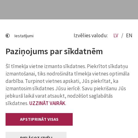
Izvēlies valodu:
LV
EN
Iestatījumi
Paziņojums par sīkdatnēm
Šī tīmekļa vietne izmanto sīkdatnes. Piekrītot sīkdatņu
izmantošanai, tiks nodrošināta tīmekļa vietnes optimāla
darbība. Turpinot vietnes apskati, Jūs piekrītat, ka
izmantosim sīkdatnes Jūsu ierīcē. Savu piekrišanu Jūs
jebkurā laikā varat atsaukt, nodzēšot saglabātās
sīkdatnes.
UZZINĀT VAIRĀK
.
APSTIPRINĀT VISAS