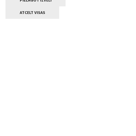
PIELĀGOT IZVĒLI
ATCELT VISAS
Kontakti
Jelgavas valstpilsētas pašvaldība
Lielā iela 11, Jelgava, LV-3001
+371 63005522
pasts@jelgava.lv
Klientu apkalpošana