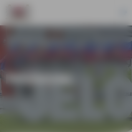
PASĀKUMI