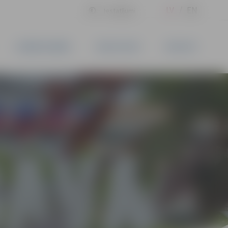
LV
EN
Iestatījumi
UZŅĒMĒJDARBĪBA
PAKALPOJUMI
KONTAKTI