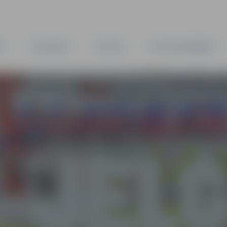
TA
PAŠVALDĪBA
IESTĀDES
KAPITĀLSABIEDRĪBAS