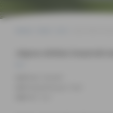
Sākumlapa
Pasākumi
Sports
Jelgavas atklātais čempion
Jelgavas atklātais čempionāts ba
Sports
11:00
“Rokiji”–“Alvila dēli”
12:30
“Skandijs/ERTE grupa”–“Doks”
14:00
“Vilki”–“Juvi”