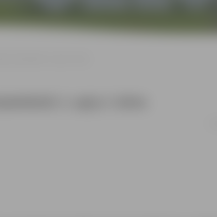
āts basketbolā: 2. apļa 2. kārta
sketbolā: 2. apļa 2. kārta
01