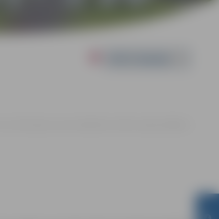
Powered by
.02. 11:00 | Jelgavas sporta hallē Mātera ielā 44a, Jelgavā |
0.00 eiro