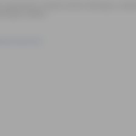
bu organizatoriem ir tiesības izmantot mārketinga un rekl
dzamajiem cilvēkiem.
Sporta servisa centrs"