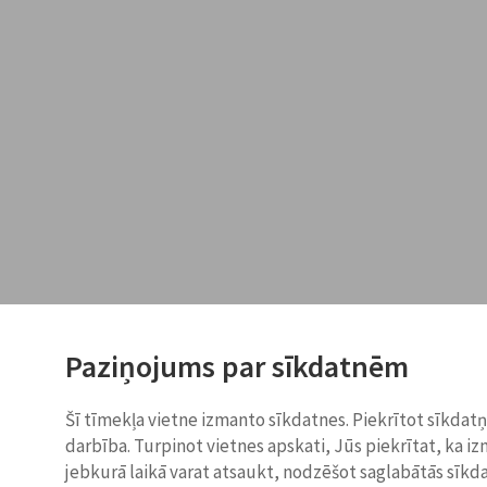
Paziņojums par sīkdatnēm
Šī tīmekļa vietne izmanto sīkdatnes. Piekrītot sīkdat
darbība. Turpinot vietnes apskati, Jūs piekrītat, ka i
jebkurā laikā varat atsaukt, nodzēšot saglabātās sīkd