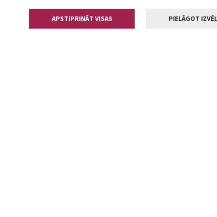
APSTIPRINĀT VISAS
PIELĀGOT IZVĒL
Kontakti
Jelgavas valstp
Lielā iela 11
+371 630055
pasts@jelga
2002-2026 jelgava.lv