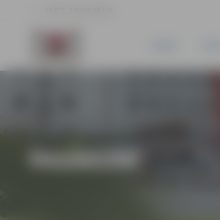
24.8 °C, 2.5 m/s, 66.1 %
JAUNUMI
PILSĒ
PASĀKUMI