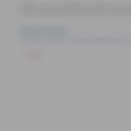
Pasākums var tikt fotografēts un filmēts. Sacensī
un video materiālus bez saskaņošanas ar tajās re
Pasākuma organizators
BK "Jelgava" sadarbībā ar Jelgavas pašvaldības iestādi "
ATPAKAĻ