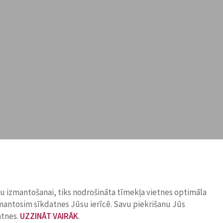
ņu izmantošanai, tiks nodrošināta tīmekļa vietnes optimāla
zmantosim sīkdatnes Jūsu ierīcē. Savu piekrišanu Jūs
atnes.
UZZINĀT VAIRĀK
.