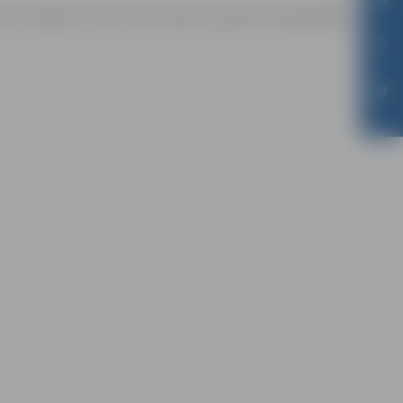
āmas mērķiem sacensību laikā uzņemtās fotogrāfijas