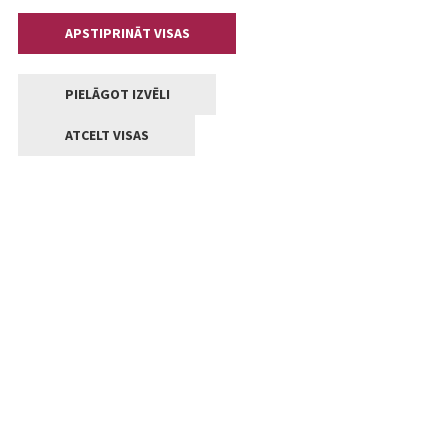
APSTIPRINĀT VISAS
PIELĀGOT IZVĒLI
ATCELT VISAS
Kontakti
Jelgavas valstpilsētas pašvaldība
Lielā iela 11, Jelgava, LV-3001
+371 63005522