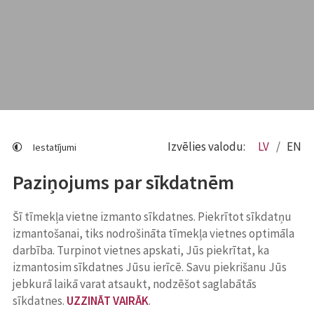
Izvēlies valodu:
LV
EN
Iestatījumi
Paziņojums par sīkdatnēm
Šī tīmekļa vietne izmanto sīkdatnes. Piekrītot sīkdatņu
izmantošanai, tiks nodrošināta tīmekļa vietnes optimāla
darbība. Turpinot vietnes apskati, Jūs piekrītat, ka
izmantosim sīkdatnes Jūsu ierīcē. Savu piekrišanu Jūs
jebkurā laikā varat atsaukt, nodzēšot saglabātās
sīkdatnes.
UZZINĀT VAIRĀK
.