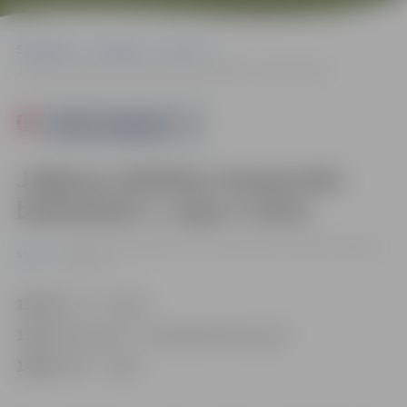
Sākumlapa
Pasākumi
Sports
Jelgavas atklātais čempionāts basketbolā: 2. apļa 4. kārta
Powered by
Jelgavas atklātais čempionāts
basketbolā: 2. apļa 4. kārta
22.02. 13:00 | Jelgavas sporta hallē Mātera ielā 44a, Jelgavā |
Sports
0.00 eiro
13:00
“Juvi”–“Doks”
12:30
“Alvila dēli”–“Skandijs/ERTE grupa”
14:00
“NĪP”–“Vilki”