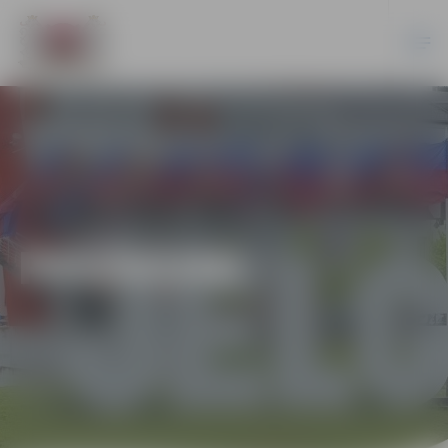
PASĀKUMI