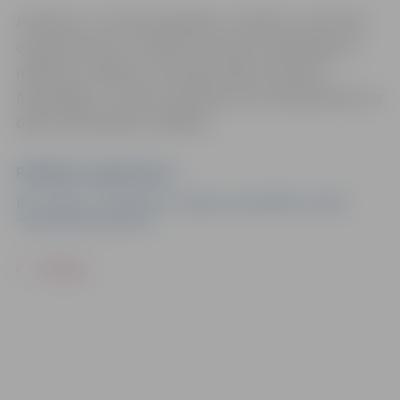
Pasākums var tikt fotografēts un filmēts. Sacensību
organizatoriem ir tiesības izmantot mārketinga un
reklāmas mērķiem sacensību laikā uzņemtās
fotogrāfijas un video materiālus bez saskaņošanas ar
tajās redzamajiem cilvēkiem.
Pasākuma organizators
BK "Jelgava" sadarbībā ar Jelgavas pašvaldības iestādi
"Sporta servisa centrs"
ATPAKAĻ