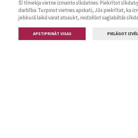
Šī tīmekļa vietne izmanto sīkdatnes. Piekrītot sīkdat
darbība. Turpinot vietnes apskati, Jūs piekrītat, ka i
jebkurā laikā varat atsaukt, nodzēšot saglabātās sīkd
APSTIPRINĀT VISAS
PIELĀGOT IZVĒL
Kontakti
Jelgavas valstp
Lielā iela 11
+371 630055
pasts@jelga