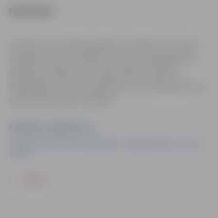
PIETEIKTIES
Pasākums var tikt fotografēts un filmēts. Sacensību
organizatoriem ir tiesības izmantot mārketinga un
reklāmas mērķiem sacensību laikā uzņemtās
fotogrāfijas un video materiālus bez saskaņošanas ar
tajās redzamajiem cilvēkiem.
Pasākuma organizators
Jelgavas Skvoša klubs sadarbībā ar Jelgavas Sporta servisa
centru
ATPAKAĻ