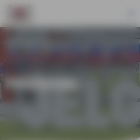
PASĀKUMI