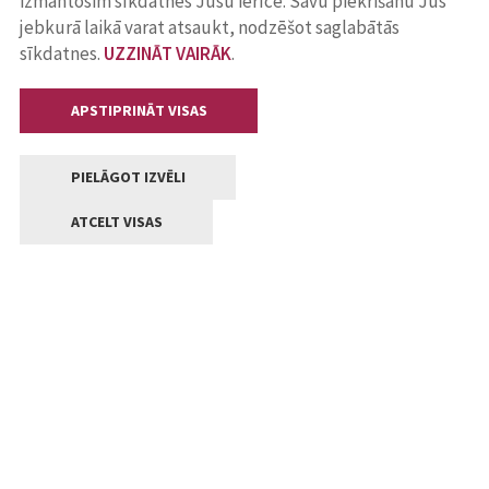
izmantosim sīkdatnes Jūsu ierīcē. Savu piekrišanu Jūs
jebkurā laikā varat atsaukt, nodzēšot saglabātās
sīkdatnes.
UZZINĀT VAIRĀK
.
APSTIPRINĀT VISAS
PIELĀGOT IZVĒLI
ATCELT VISAS
Kontakti
Jelgavas valstpilsētas pašvaldība