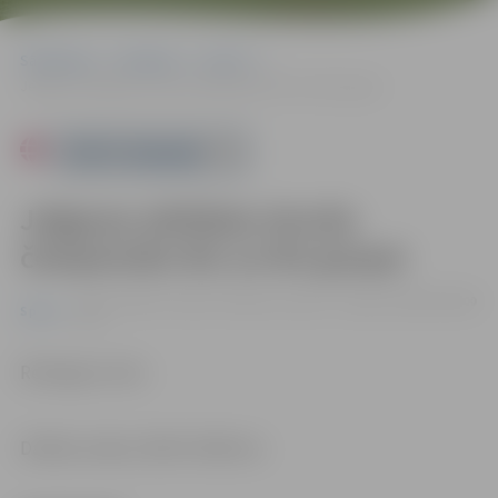
Sākumlapa
Pasākumi
Sports
Jelgavas atklātais skvoša čempionāts W1 un M1 grupai
Powered by
Jelgavas atklātais skvoša
čempionāts W1 un M1 grupai
18.10. 10:00 | “Fitland” Dobeles šosejā 7, Jelgavā |
20.00–29.00
Sports
eiro
Reitinga turnīrs.
Dalības maksa: 20.00–29.00 eiro.