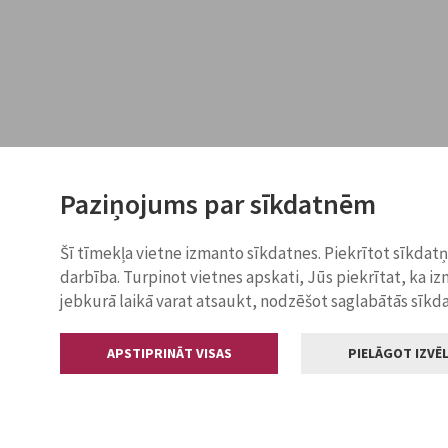
Paziņojums par sīkdatnēm
Šī tīmekļa vietne izmanto sīkdatnes. Piekrītot sīkdat
darbība. Turpinot vietnes apskati, Jūs piekrītat, ka i
jebkurā laikā varat atsaukt, nodzēšot saglabātās sīkd
APSTIPRINĀT VISAS
PIELĀGOT IZVĒL