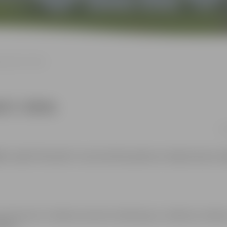
tenisā 3. kārta
ā 3. kārta
02
.lv
sadaļā “Kalendārs” pie konkrētā pasākuma. Reģistrācija nos
ganizatoriem ir tiesības izmantot mārketinga un reklāmas mērķie