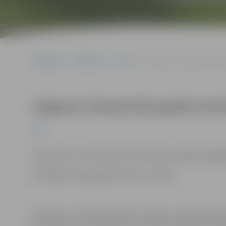
Sākumlapa
Pasākumi
Sports
Jelgavas čempionāta galda 
Jelgavas čempionāta galda tenis
Sports
Pieteikties var Galda tenisa federācijas mājaslapas
lgtf
Skatītājiem ieeja pasākumā bez maksas.
Pasākums var tikt fotografēts un filmēts. Sacensību or