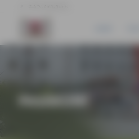
21.5 °C, 3 m/s, 82.3 %
JAUNUMI
PILSĒ
PASĀKUMI