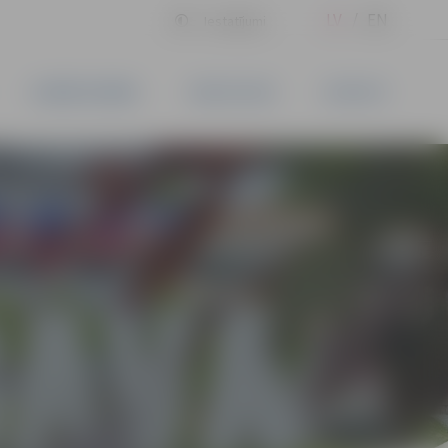
LV
EN
Iestatījumi
UZŅĒMĒJDARBĪBA
PAKALPOJUMI
KONTAKTI