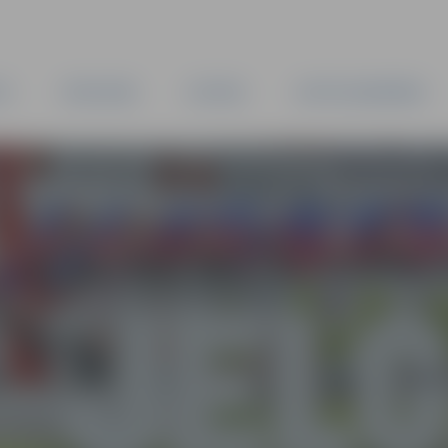
TA
PAŠVALDĪBA
IESTĀDES
KAPITĀLSABIEDRĪBAS