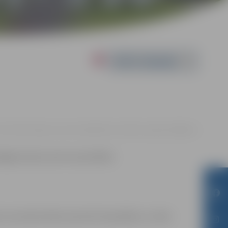
Powered by
.03. 10:00 | Jelgavas sporta hallē Mātera ielā 44a, Jelgavā |
0.00 eiro
lēgsies dienu pirms sacensībām.
m sacensību laikā uzņemtās fotogrāfijas un video