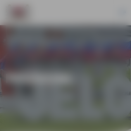
PASĀKUMI