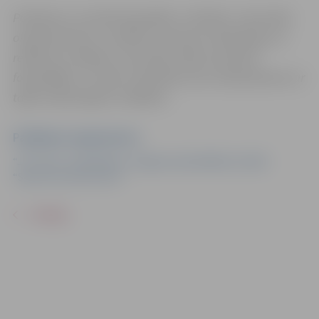
Pasākums var tikt fotografēts un filmēts. Sacensību
organizatoriem ir tiesības izmantot mārketinga un
reklāmas mērķiem sacensību laikā uzņemtās
fotogrāfijas un video materiālus bez saskaņošanas ar
tajās redzamajiem cilvēkiem.
Pasākuma organizators
“JFC Viola” sadarbībā ar Jelgavas pašvaldības iestādi
“Sporta servisa centrs”
ATPAKAĻ