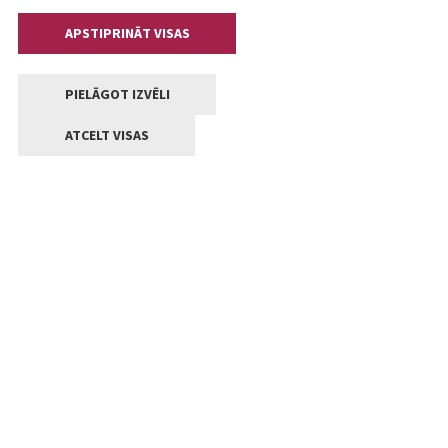
APSTIPRINĀT VISAS
PIELĀGOT IZVĒLI
ATCELT VISAS
Kontakti
Jelgavas valstpilsētas pašvaldība
Lielā iela 11, Jelgava, LV-3001
+371 63005522