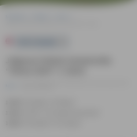
Sākumlapa
Pasākumi
Sports
Jelgavas futbola čempionāta “Ziema 2024” 3. kārta
Powered by
Jelgavas futbola čempionāta
“Ziema 2024” 3. kārta
05.01. 12:00 | Zemgales Olimpiskajā centrā Kronvalda ielā 24,
Sports
Jelgavā |
0.00 eiro
12:00
FK “Ozolāne”–FK “Beitar”
13:00
FK “LBTU”–FK “Hardcore Emo Party”
14:00
FK “Ozolnieki”–FK “Lielupe”