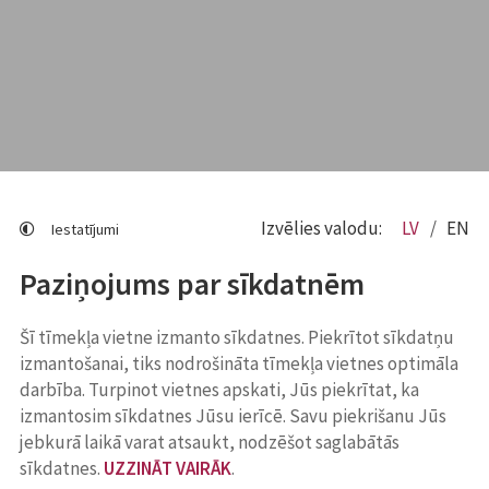
Izvēlies valodu:
LV
EN
Iestatījumi
Paziņojums par sīkdatnēm
Šī tīmekļa vietne izmanto sīkdatnes. Piekrītot sīkdatņu
izmantošanai, tiks nodrošināta tīmekļa vietnes optimāla
darbība. Turpinot vietnes apskati, Jūs piekrītat, ka
izmantosim sīkdatnes Jūsu ierīcē. Savu piekrišanu Jūs
jebkurā laikā varat atsaukt, nodzēšot saglabātās
sīkdatnes.
UZZINĀT VAIRĀK
.