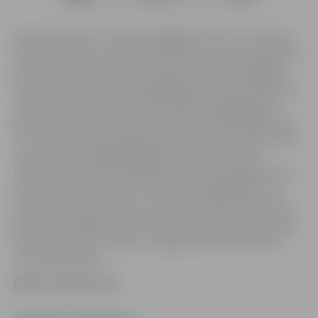
Kamerspēle pēc J.V.Gētes traģēdijas “Fausts” motīviem.
“Kad tevi, mīļais, uzskatu, kas tā par varu, kas mani dzen,
lai tavu gribu daru?”, saka Grietiņa J.V.Gētes traģēdijā
“Fausts”. Vai tā ir tikai akla pakļaušanās, vai kas vairāk, kā
rezultātā iet bojā tuvi un mīļi cilvēki. Vai Margarēta ir
noziedzniece vai upuris, kas atrodas mūža ieslodzījumā.
Tur divdesmit piecos gados sūrā, grūtā ceļā ir gūts miers
un apziņa par dvēseles glābšanu. Taču miers tiek
traucēts, kad ierodas Advokāts, kas vēlas atšķetināt sen
aizmirstus nodarījumus un attaisnotu Margarētu, lai
varētu virzīt savu karjeru uz Eiroparlamentu. Notikumu
pavērsiens atklāj skaudru attiecību drāmu. Lomās: Indra
Soika Dreimane, Īvs Zvejs, Jevgenijs Džeriņš. Režisors
Juris Bandenieks.
Biļetes pieejamas BP.