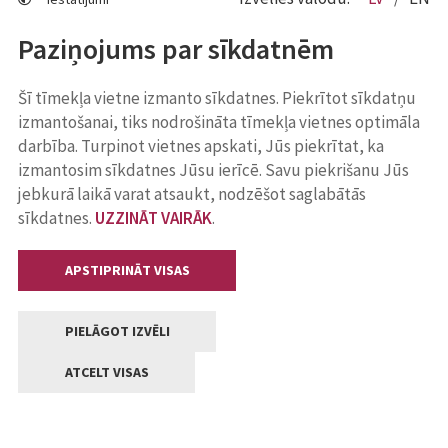
Paziņojums par sīkdatnēm
Šī tīmekļa vietne izmanto sīkdatnes. Piekrītot sīkdatņu
izmantošanai, tiks nodrošināta tīmekļa vietnes optimāla
darbība. Turpinot vietnes apskati, Jūs piekrītat, ka
izmantosim sīkdatnes Jūsu ierīcē. Savu piekrišanu Jūs
jebkurā laikā varat atsaukt, nodzēšot saglabātās
sīkdatnes.
UZZINĀT VAIRĀK
.
APSTIPRINĀT VISAS
PIELĀGOT IZVĒLI
ATCELT VISAS