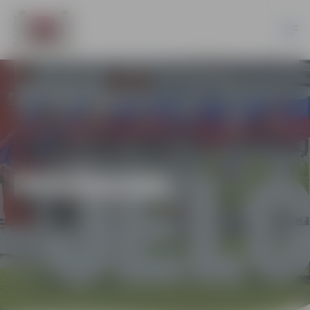
PASĀKUMI