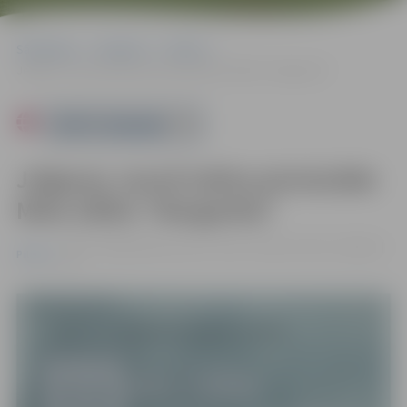
Sākumlapa
Pasākumi
Pilsēta
Jelgavas Jaunā teātra pirmizrāde Māra Zālīte “Margarēta”
Powered by
Jelgavas Jaunā teātra pirmizrāde
Māra Zālīte “Margarēta”
23.11. 16:00 | Kultūras nams “Rota”, Garozas iela 15, Jelgava |
Pilsēta
€8