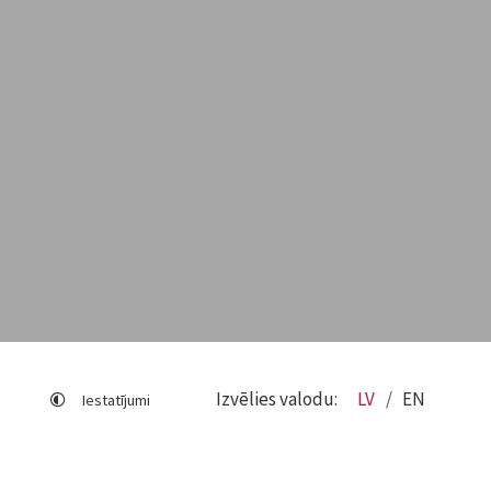
Izvēlies valodu:
LV
EN
Iestatījumi