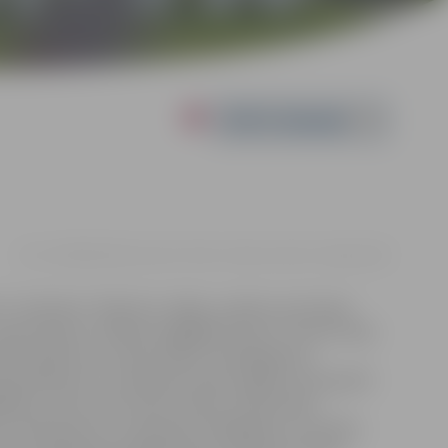
Powered by
21.11. 19:00 | Kultūras nams “Rota”, Garozas iela 15, Jelgava |
€8
” motīviem. “Kad tevi, mīļais, uzskatu, kas tā par
ka Grietiņa J.V.Gētes traģēdijā “Fausts”. Vai tā ir tikai
 iet bojā tuvi un mīļi cilvēki. Vai Margarēta ir
ieslodzījumā. Tur divdesmit piecos gados sūrā, grūtā
ābšanu. Taču miers tiek traucēts, kad ierodas
tus nodarījumus un attaisnotu Margarētu, lai varētu