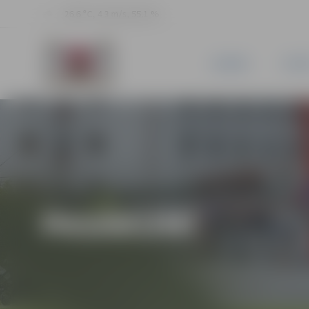
26.6 °C, 4.3 m/s, 55.1 %
JAUNUMI
PILSĒ
PASĀKUMI