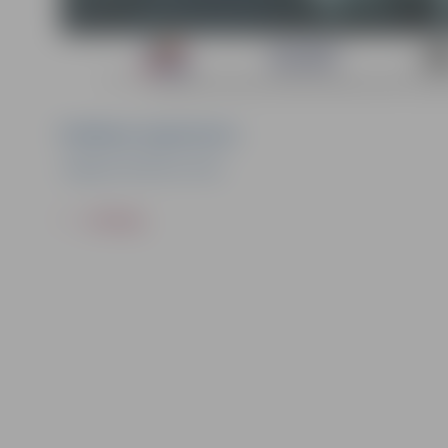
Pasākuma organizators
Jelgavas Kultūras nams
ATPAKAĻ