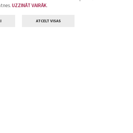
atnes.
UZZINĀT VAIRĀK
.
I
ATCELT VISAS
Klientu apkalpošana
ilsētas pašvaldība
Darba laiks
, Jelgava, LV-3001
Pirmdienās
8.00 - 18.00
Otrdienās
8.00 - 17.00
22
Trešdienās
8.00 - 17.00
va.lv
Ceturtdienās
8.00 - 17.00
Piektdienās
8.00 - 14.30