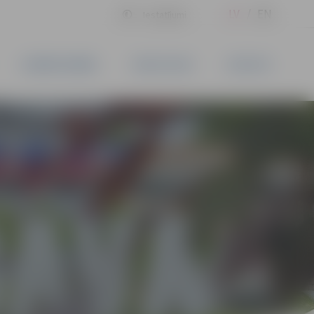
LV
EN
Iestatījumi
UZŅĒMĒJDARBĪBA
PAKALPOJUMI
KONTAKTI