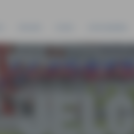
TA
PAŠVALDĪBA
IESTĀDES
KAPITĀLSABIEDRĪBAS