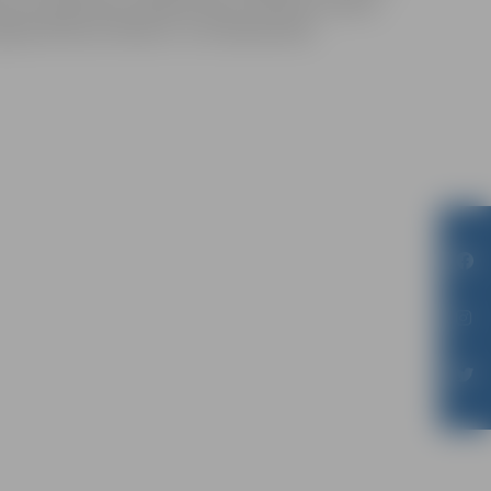
ikumu pavērsiens atklāj skaudru attiecību drāmu.
genijs Džeriņš. Režisors Juris Bandenieks.