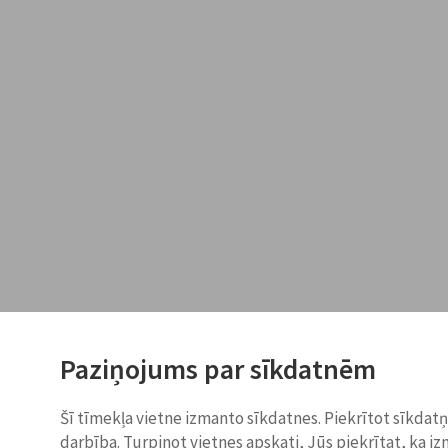
Paziņojums par sīkdatnēm
Šī tīmekļa vietne izmanto sīkdatnes. Piekrītot sīkdat
darbība. Turpinot vietnes apskati, Jūs piekrītat, ka i