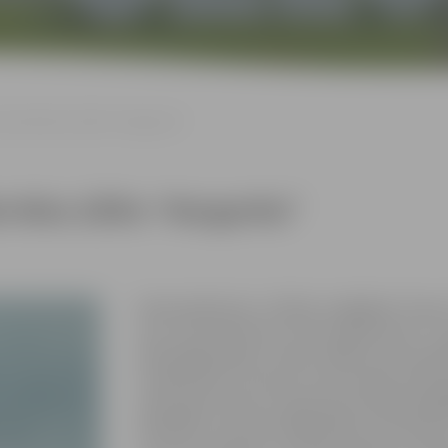
mizrāde Māra Zālīte “Margarēta”
e Māra Zālīte “Margarēta”
Kamerspēle pēc J.V.Gētes traģēdijas “Fausts
varu, kas mani dzen, lai tavu gribu daru?”, sa
akla pakļaušanās, vai kas vairāk, kā rezultātā
noziedzniece vai upuris, kas atrodas mūža 
ceļā ir gūts miers un apziņa par dvēseles gl
Advokāts, kas vēlas atšķetināt sen aizmirs