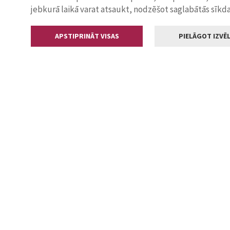
jebkurā laikā varat atsaukt, nodzēšot saglabātās sīkd
APSTIPRINĀT VISAS
PIELĀGOT IZVĒL
Kontakti
Jelgavas valstp
Lielā iela 11
+371 630055
pasts@jelga