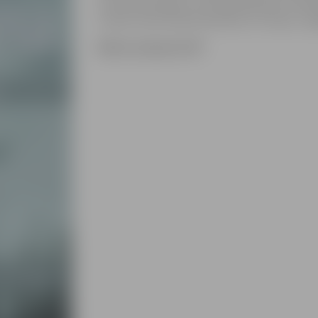
virzīt savu karjeru uz Eiroparlamentu. Not
Lomās: Indra Soika Dreimane, Īvs Zvejs, Jev
Biļetes pieejamas BP.