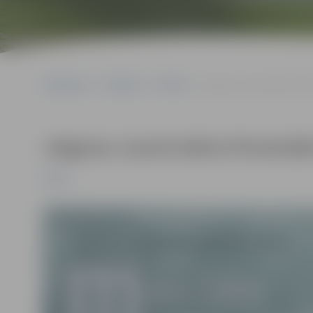
Sākumlapa
Pasākumi
Pilsēta
Jelgavas Jaunā teātra Pir
Jelgavas Jaunā teātra Pirmizrād
Pilsēta