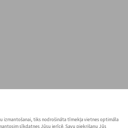
ņu izmantošanai, tiks nodrošināta tīmekļa vietnes optimāla
zmantosim sīkdatnes Jūsu ierīcē. Savu piekrišanu Jūs