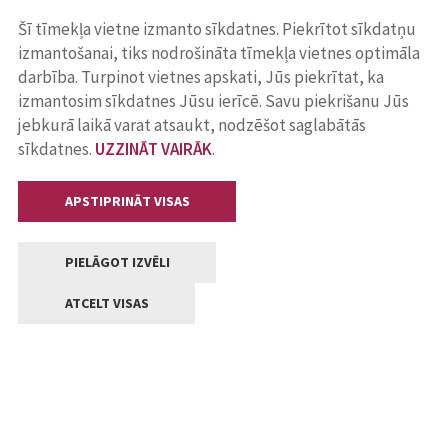
Šī tīmekļa vietne izmanto sīkdatnes. Piekrītot sīkdatņu
izmantošanai, tiks nodrošināta tīmekļa vietnes optimāla
darbība. Turpinot vietnes apskati, Jūs piekrītat, ka
izmantosim sīkdatnes Jūsu ierīcē. Savu piekrišanu Jūs
jebkurā laikā varat atsaukt, nodzēšot saglabātās
sīkdatnes.
UZZINĀT VAIRĀK
.
APSTIPRINĀT VISAS
PIELĀGOT IZVĒLI
ATCELT VISAS