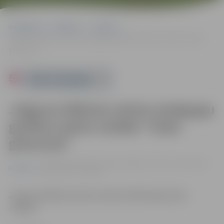
Sākumlapa
Pasākumi
Izstādes
Jelgavas Mākslas skolas pedagogu grafikas darbu izstāde “Gadu
griezumā”
Powered by
Jelgavas Mākslas skolas pedagogu
grafikas darbu izstāde “Gadu
griezumā”
no 01.04. līdz 10.05. | Jelgavas Mākslas skolas izstāžu zālē
Izstādes
Mazajā ceļā 2, Jelgavā
Jelgavas Mākslas skolas izstāžu zālē Mazajā ceļā 2,
Jelgavā