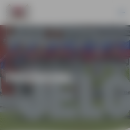
PASĀKUMI