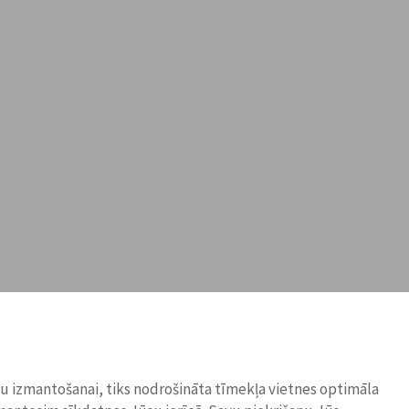
ņu izmantošanai, tiks nodrošināta tīmekļa vietnes optimāla