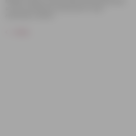
reklāmas mērķiem sacensību laikā uzņemtās fotogrāfijas
un video materiālus bez saskaņošanas ar tajās
redzamajiem cilvēkiem.
ATPAKAĻ