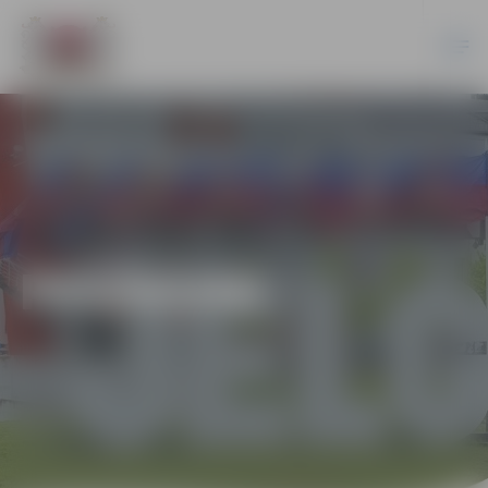
PASĀKUMI