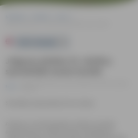
Sākumlapa
Pasākumi
Sports
Jelgavas pilsētas 53. skolēnu spartakiāde tautas bumbā
Powered by
Jelgavas pilsētas 53. skolēnu
spartakiāde tautas bumbā
30.11. 14:00 | Jelgavas sporta hallē Mātera ielā 44a, Jelgavā |
Sports
0.00 eiro
Skatītājiem ieeja pasākumā bez maksas.
Pasākums var tikt fotografēts un filmēts. Sacensību
organizatoriem ir tiesības izmantot mārketinga un