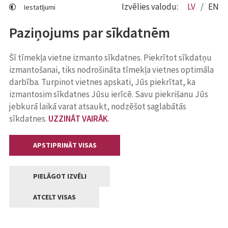
Izvēlies valodu:
LV
EN
Iestatījumi
Paziņojums par sīkdatnēm
Šī tīmekļa vietne izmanto sīkdatnes. Piekrītot sīkdatņu
izmantošanai, tiks nodrošināta tīmekļa vietnes optimāla
darbība. Turpinot vietnes apskati, Jūs piekrītat, ka
izmantosim sīkdatnes Jūsu ierīcē. Savu piekrišanu Jūs
jebkurā laikā varat atsaukt, nodzēšot saglabātās
sīkdatnes.
UZZINĀT VAIRĀK
.
APSTIPRINĀT VISAS
PIELĀGOT IZVĒLI
ATCELT VISAS