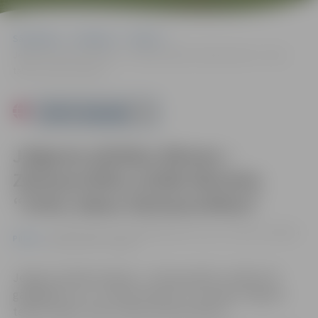
Sākumlapa
Pasākumi
Pilsēta
Jelgavas pilsētas dāvana – Ziemassvētku izrāde bērniem “Zvēru
takas Ziemassvētkos”
Powered by
Jelgavas pilsētas dāvana –
Ziemassvētku izrāde bērniem
“Zvēru takas Ziemassvētkos”
no 09.12. līdz 11.12. 10:00 | Kultūras nams, Lielā zāle, Krišjāņa
Pilsēta
Barona iela 6, Jelgava
Jelgavas pilsētas dāvana – Ziemassvētku izrādes 5/6
gadīgajiem un 1.-4. klašu bērniem. Ā. Alunāna Jelgavas
teātra izrāde “Zvēru takas Ziemassvētkos”.