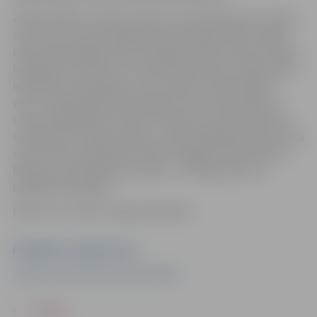
Ziemassvētki ir brīnumu laiks, kuram gatavojas arī meža
zvēri. Viņu ierastās mājas gan kļuvušas pavisam citādas –
meža takas piegružotas ar jocīgām lietām, daudzi staltie
koki gluži izzuduši un strautiņa ūdens kļuvis rūgts. Meža
iemītnieki noraizējušies, taču kopā ar Ziemassvētku
vecīti ir apņēmības pilni atgriezt savas meža mājas un
uzburt ilgi gaidītos svētkus. Atliek vien atrast veidu kā
sazināties ar cilvēku pasauli un lūgt saglabāt dabas tīrību
un burvību. Piedalās Ā. Alunāna Jelgavas teātra aktieri.
Režisors Andris Bolmanis. Ieeja – ar ielūgumiem no
izglītības iestādēm.
No 09.-11.12. Plkst. 10.00,12.00,14.00
Pasākuma organizators
Jelgavas valstspilsētas pašvaldība
ATPAKAĻ