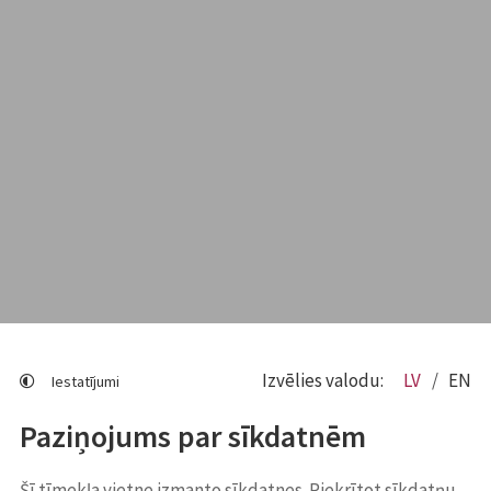
Izvēlies valodu:
LV
EN
Iestatījumi
Paziņojums par sīkdatnēm
Šī tīmekļa vietne izmanto sīkdatnes. Piekrītot sīkdatņu