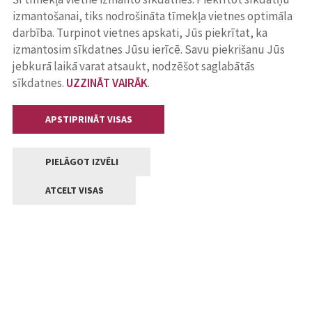
izmantošanai, tiks nodrošināta tīmekļa vietnes optimāla
darbība. Turpinot vietnes apskati, Jūs piekrītat, ka
izmantosim sīkdatnes Jūsu ierīcē. Savu piekrišanu Jūs
jebkurā laikā varat atsaukt, nodzēšot saglabātās
sīkdatnes.
UZZINĀT VAIRĀK
.
APSTIPRINĀT VISAS
PIELĀGOT IZVĒLI
ATCELT VISAS