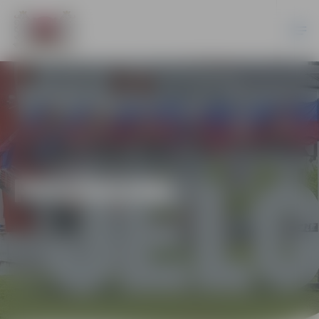
PASĀKUMI