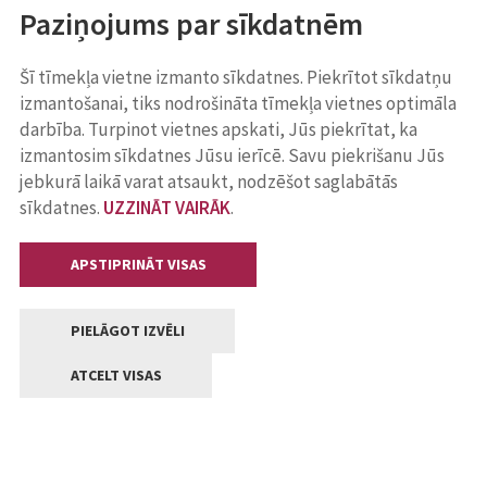
Paziņojums par sīkdatnēm
Šī tīmekļa vietne izmanto sīkdatnes. Piekrītot sīkdatņu
izmantošanai, tiks nodrošināta tīmekļa vietnes optimāla
darbība. Turpinot vietnes apskati, Jūs piekrītat, ka
izmantosim sīkdatnes Jūsu ierīcē. Savu piekrišanu Jūs
jebkurā laikā varat atsaukt, nodzēšot saglabātās
sīkdatnes.
UZZINĀT VAIRĀK
.
APSTIPRINĀT VISAS
PIELĀGOT IZVĒLI
ATCELT VISAS