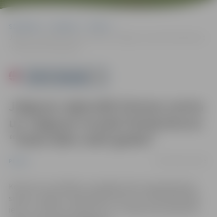
Sākumlapa
Pasākumi
Pilsēta
Jelgavas reģionālā tūrisma centra un Jelgavas novada fotokonkurss
“Gada īsāko nakti gaidot”
Powered by
Jelgavas reģionālā tūrisma centra
un Jelgavas novada fotokonkurss
“Gada īsāko nakti gaidot”
no 01.06. līdz 21.06.
Pilsēta
Konkursa uzvarētāji un simpātiju balvu ieguvēji balvas
saņems Jelgavas reģionālajā tūrisma centrā Akadēmijas
ielā 1. Ar konkursa nolikumu no 1. jūnija varēs iepazīties