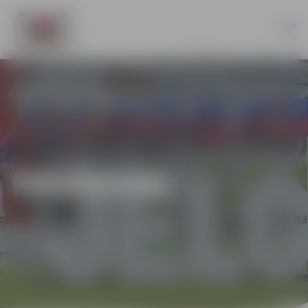
PASĀKUMI