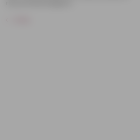
mājaslapā
www.visit.jelgava.lv
.
ATPAKAĻ