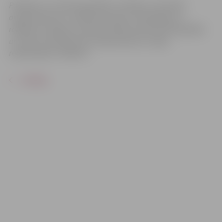
Pasākums var tikt fotografēts un filmēts. Sacensību
organizatoriem ir tiesības izmantot mārketinga un
reklāmas mērķiem sacensību laikā uzņemtās fotogrāfijas
un video materiālus bez saskaņošanas ar tajās
redzamajiem cilvēkiem.
ATPAKAĻ