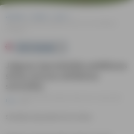
Sākumlapa
Pasākumi
Sports
Jelgavas Specializētās peldēšanas skolas sezonas atklāšanas
sacensības
Powered by
Jelgavas Specializētās peldēšanas
skolas sezonas atklāšanas
sacensības
29.09. 16:15 | LBTU peldbaseinā Raiņa ielā 1, Jelgavā |
0.00
Sports
eiro
Skatītājiem ieeja pasākumā bez maksas.