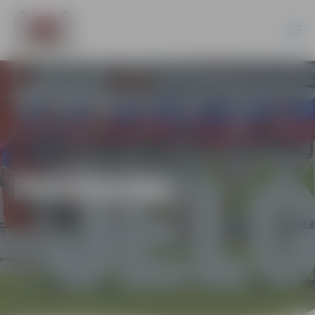
PASĀKUMI