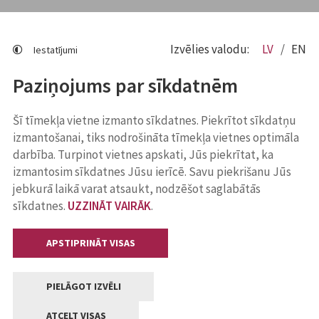
Izvēlies valodu:
LV
EN
Iestatījumi
Paziņojums par sīkdatnēm
Šī tīmekļa vietne izmanto sīkdatnes. Piekrītot sīkdatņu
izmantošanai, tiks nodrošināta tīmekļa vietnes optimāla
darbība. Turpinot vietnes apskati, Jūs piekrītat, ka
izmantosim sīkdatnes Jūsu ierīcē. Savu piekrišanu Jūs
jebkurā laikā varat atsaukt, nodzēšot saglabātās
sīkdatnes.
UZZINĀT VAIRĀK
.
APSTIPRINĀT VISAS
PIELĀGOT IZVĒLI
ATCELT VISAS