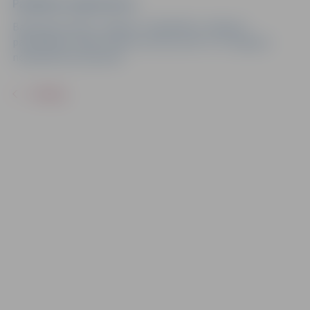
Pasākuma organizators
Basketbola klubs “Jelgava” sadarbībā ar Jelgavas
pašvaldības iestādi “Sporta servisa centrs” un Jelgavas
novada Sporta pārvaldi.
ATPAKAĻ