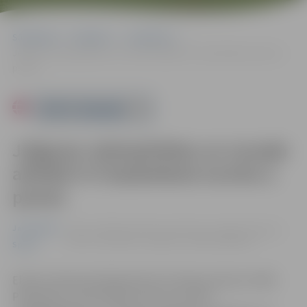
Sākumlapa
Pasākumi
Jauniešiem
Jelgavas valstspilsētas un novada atklātā 3×3 basketbola turnīra 2.
posms
Powered by
Jelgavas valstspilsētas un novada
atklātā 3×3 basketbola turnīra 2.
posms
Jauniešiem
20.07. 11:00 | Ozolnieku vidusskolas stadionā Jelgavas
ielā 35, Ozolniekos, Jelgavas novadā |
0.00 eiro
Sports
Elektroniskā pieteikšanās līdz 19. jūlija pulksten 19:00.
Pieteikumu sacensībām sūtīt pa e-pastu