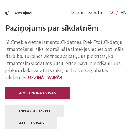
Izvēlies valodu:
LV
EN
Iestatījumi
Paziņojums par sīkdatnēm
Šī tīmekļa vietne izmanto sīkdatnes. Piekrītot sīkdatņu
izmantošanai, tiks nodrošināta tīmekļa vietnes optimāla
darbība. Turpinot vietnes apskati, Jūs piekrītat, ka
izmantosim sīkdatnes Jūsu ierīcē. Savu piekrišanu Jūs
jebkurā laikā varat atsaukt, nodzēšot saglabātās
sīkdatnes.
UZZINĀT VAIRĀK
.
APSTIPRINĀT VISAS
PIELĀGOT IZVĒLI
ATCELT VISAS