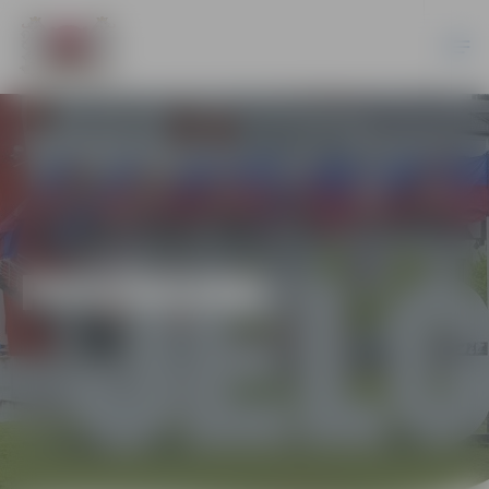
PASĀKUMI