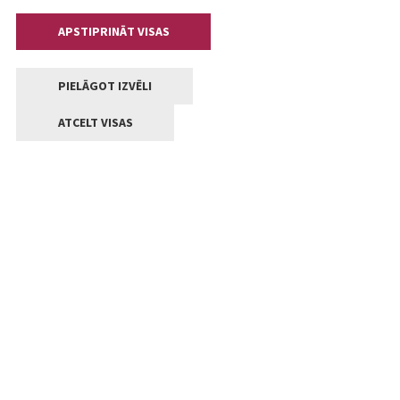
APSTIPRINĀT VISAS
PIELĀGOT IZVĒLI
ATCELT VISAS
Kontakti
Jelgavas valstpilsētas pašvaldība
Lielā iela 11, Jelgava, LV-3001
+371 63005522