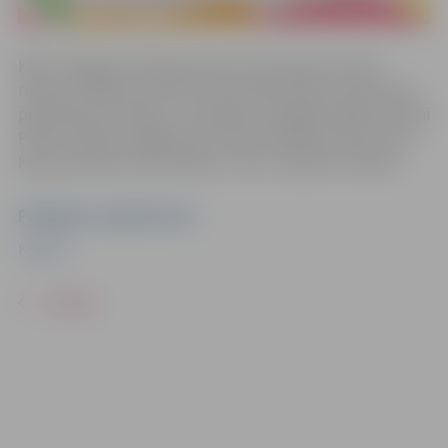
Klāt ir Pegijas dzimšanas diena un par godu tai tiek
rīkotas svinības, bet līdz tam vēl būs daudzi interesanti
piedzīvojumi. Prieku un smieklus draugiem dāvās ne tikai
Pirātu meitene Pegija, bet arī divi mūsdienu bērnu elki –
Ķepu patruļas varoņi Skaja un Čeizs. Ieeja bez maksas.
Pasākuma organizators
Kultūra
ATPAKAĻ