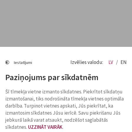
Izvēlies valodu:
LV
EN
Iestatījumi
Paziņojums par sīkdatnēm
Šī tīmekļa vietne izmanto sīkdatnes. Piekrītot sīkdatņu
izmantošanai, tiks nodrošināta tīmekļa vietnes optimāla
darbība. Turpinot vietnes apskati, Jūs piekrītat, ka
izmantosim sīkdatnes Jūsu ierīcē. Savu piekrišanu Jūs
jebkurā laikā varat atsaukt, nodzēšot saglabātās
sīkdatnes.
UZZINĀT VAIRĀK
.