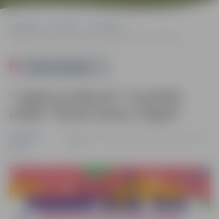
Sākumlapa
Pasākumi
Jauniešiem
“Jogitas pasākumi” muzikālā izrāde “Daudz laimes, Pegija!”
Powered by
“Jogitas pasākumi” muzikālā
izrāde “Daudz laimes, Pegija!”
Jauniešiem
04.07. 11:00 | Rotaļu un atpūtas pilsētiņa Uzvaras
parkā
Pilsēta