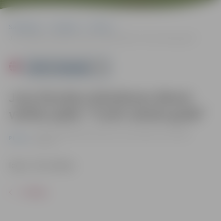
Sākumlapa
Pasākumi
Pilsēta
Jura Alunāna dzimšanas dienai veltīta spēle “Turēt valodu godā”
Powered by
Jura Alunāna dzimšanas dienai
veltīta spēle “Turēt valodu godā”
13.05. 15:00 | Ādolfa Alunāna memoriālajā muzejā |
Bez
Pilsēta
maksas
Ieeja – bez maksas.
ATPAKAĻ