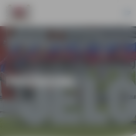
PASĀKUMI