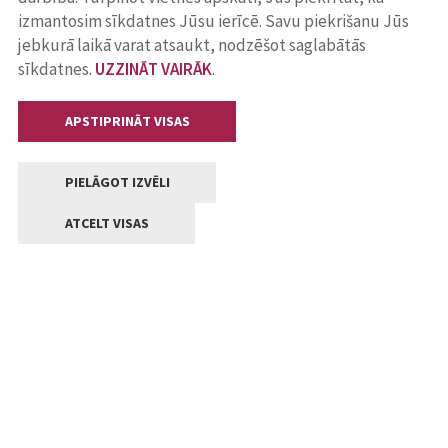
izmantosim sīkdatnes Jūsu ierīcē. Savu piekrišanu Jūs
jebkurā laikā varat atsaukt, nodzēšot saglabātās
sīkdatnes.
UZZINĀT VAIRĀK
.
APSTIPRINĀT VISAS
PIELĀGOT IZVĒLI
ATCELT VISAS
Kontakti