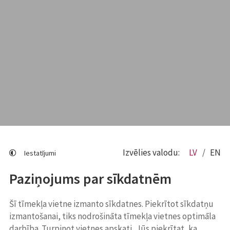
Izvēlies valodu:
LV
EN
Iestatījumi
Paziņojums par sīkdatnēm
Šī tīmekļa vietne izmanto sīkdatnes. Piekrītot sīkdatņu
izmantošanai, tiks nodrošināta tīmekļa vietnes optimāla
darbība. Turpinot vietnes apskati, Jūs piekrītat, ka