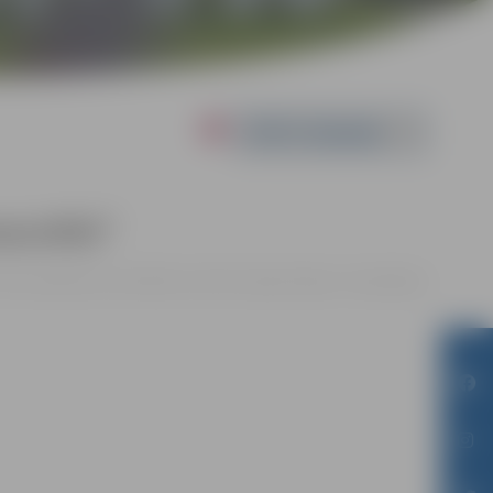
Powered by
assvētki”
Valsts ģimnāzijas zālē, Mātera ielā 44, Jelgavā |
Ieeja – bez maksas