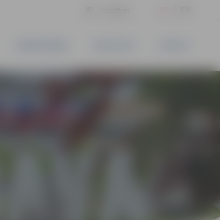
LV
EN
Iestatījumi
UZŅĒMĒJDARBĪBA
PAKALPOJUMI
KONTAKTI