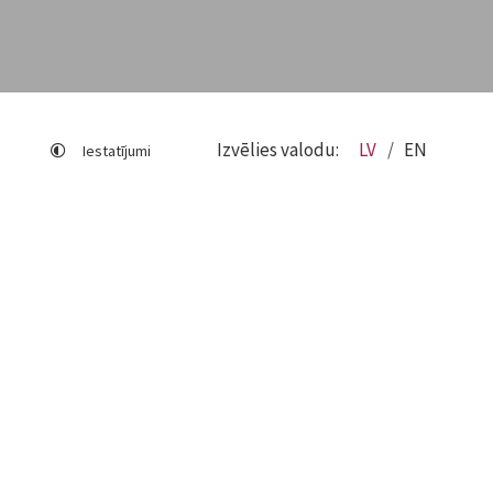
Izvēlies valodu:
LV
EN
Iestatījumi
Lapas karte