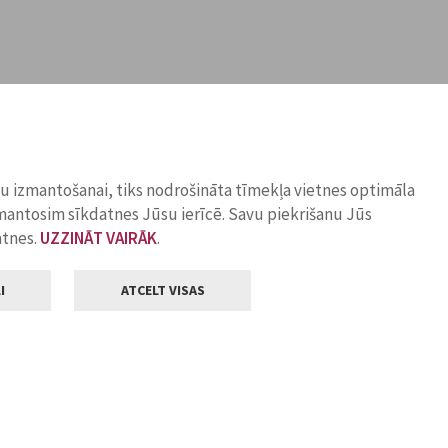
ņu izmantošanai, tiks nodrošināta tīmekļa vietnes optimāla
zmantosim sīkdatnes Jūsu ierīcē. Savu piekrišanu Jūs
atnes.
UZZINĀT VAIRĀK
.
I
ATCELT VISAS
Klientu apkalpošana