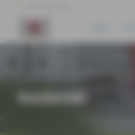
25.4 °C, 2.3 m/s, 70.4 %
JAUNUMI
PILSĒ
PASĀKUMI