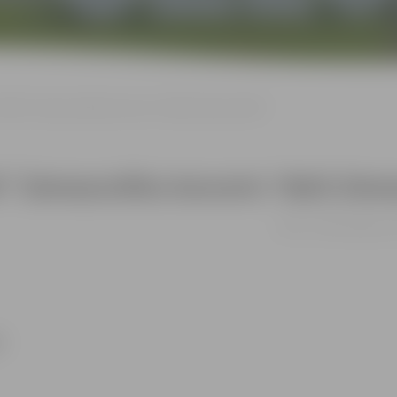
 “Balti” Ziemassvētku koncerts “Balti Ziemassvētki”
ti” Ziemassvētku koncerts “Balti Ziem
09.12. 17:00 | Jelgavas 
ā