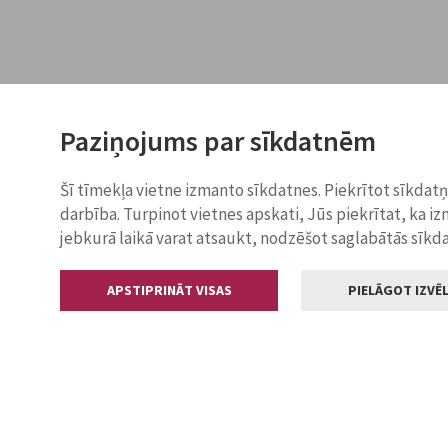
Paziņojums par sīkdatnēm
Šī tīmekļa vietne izmanto sīkdatnes. Piekrītot sīkdat
darbība. Turpinot vietnes apskati, Jūs piekrītat, ka i
jebkurā laikā varat atsaukt, nodzēšot saglabātās sīkd
APSTIPRINĀT VISAS
PIELĀGOT IZVĒL
Kontakti