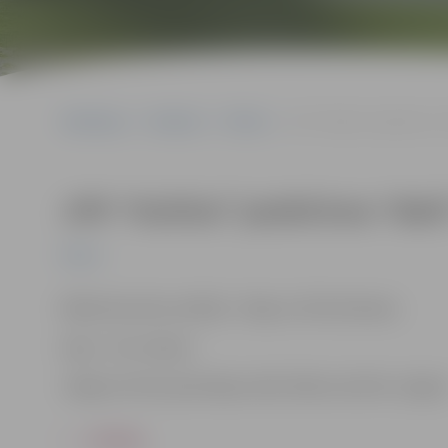
Sākumlapa
Pasākumi
Pilsēta
JVPI “Kultūra” jauktā kora
JVPI “Kultūra” jauktā kora “Bal
Pilsēta
Mākslinieciskie vadītāji – Maija un Ēriks Brankas.
Ieeja – bez maksas
Jelgavas Valsts ģimnāzijas zālē, Mātera ielā 44, Jelgav
ATPAKAĻ