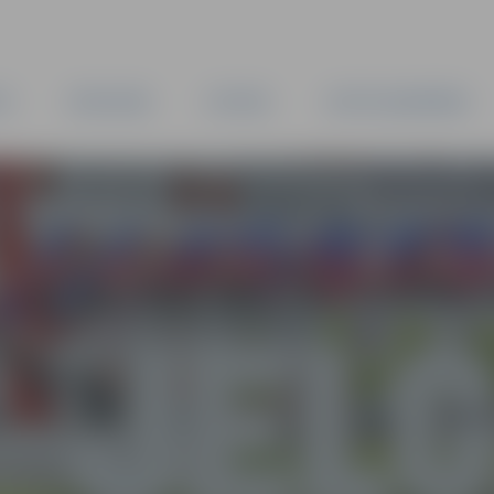
TA
PAŠVALDĪBA
IESTĀDES
KAPITĀLSABIEDRĪBAS