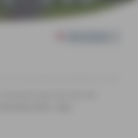
Powered by
00 - 19:00 | Jelgavas pilsētas bibliotēka, Akadēmijas ielā 26, Jelgavā
Tautasdziesams, dejas, spoku stāsti, teikas.
 190. jubilejas svinībām – Jelgava