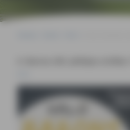
Sākumlapa
Pasākumi
Pilsēta
K. Barona 190. jubilejas sv
K. Barona 190. jubilejas svinība
Pilsēta