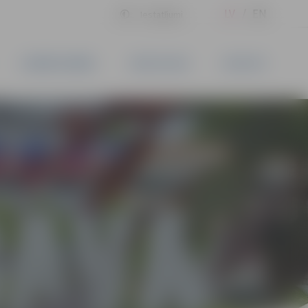
LV
EN
Iestatījumi
UZŅĒMĒJDARBĪBA
PAKALPOJUMI
KONTAKTI