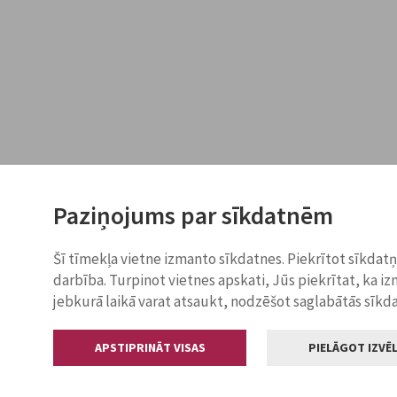
Paziņojums par sīkdatnēm
Šī tīmekļa vietne izmanto sīkdatnes. Piekrītot sīkdat
darbība. Turpinot vietnes apskati, Jūs piekrītat, ka i
jebkurā laikā varat atsaukt, nodzēšot saglabātās sīkd
APSTIPRINĀT VISAS
PIELĀGOT IZVĒL