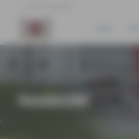
17.8 °C, 3.3 m/s, 61.1 %
JAUNUMI
PILSĒ
PASĀKUMI