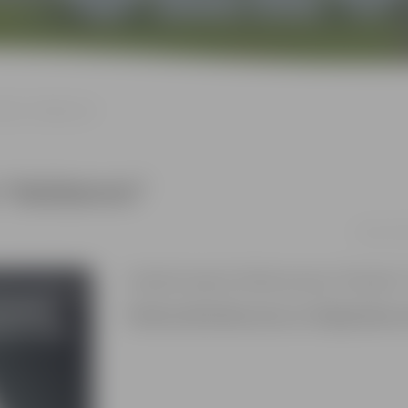
inības “Halobarons”
s “Halobarons”
31.10. 17:
Svinēsim kopā ar folkloras kopu “Dimzēns”. 
Pilsētas bibliotēka aicina uz Krišjāņa Barona