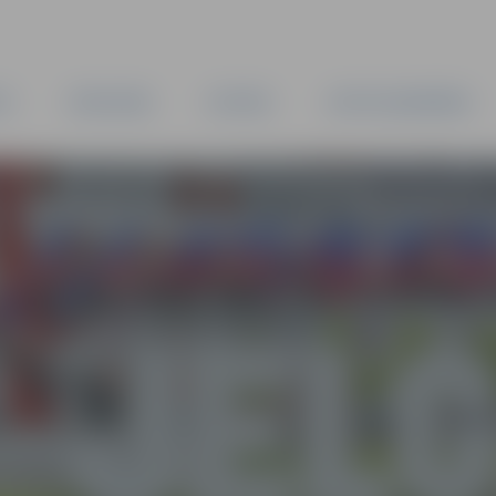
TA
PAŠVALDĪBA
IESTĀDES
KAPITĀLSABIEDRĪBAS