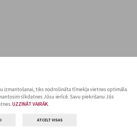
ņu izmantošanai, tiks nodrošināta tīmekļa vietnes optimāla
zmantosim sīkdatnes Jūsu ierīcē. Savu piekrišanu Jūs
atnes.
UZZINĀT VAIRĀK
.
I
ATCELT VISAS