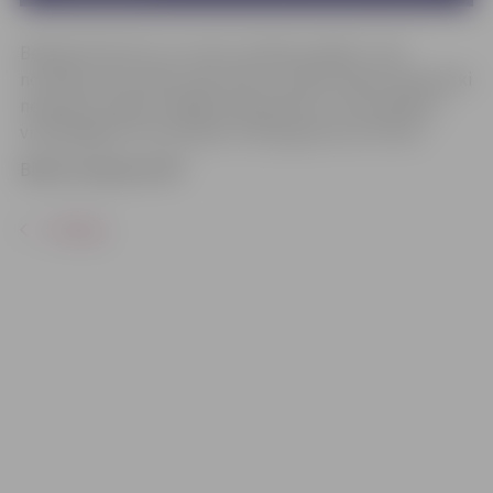
Betijai drīz būs 13, un viņa ir izvēles priekšā – būt
normāla, kā to vēlas viņas māte, vai kļūt tikpat fantastiski
neparasta, kāda ir pārējā viņas ģimene. Lai to panāktu,
viņai jāapgūst burvestības. Filmas garums 1h 27min.
Biļetes pieejamas BP
ATPAKAĻ