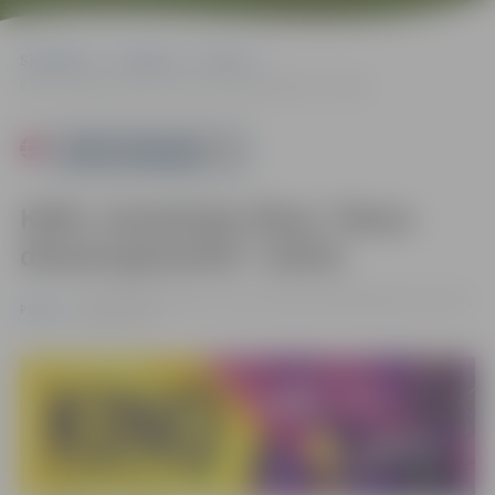
Sākumlapa
Pasākumi
Pilsēta
KINO. Animācijas filma “Mana dīvainā ģimenīte” (2024)
Powered by
KINO. Animācijas filma “Mana
dīvainā ģimenīte” (2024)
20.10. 18:00 | Kultūras nama Lielajā zālē Krišjāņa Barona ielā 6,
Pilsēta
Jelgavā |
€5