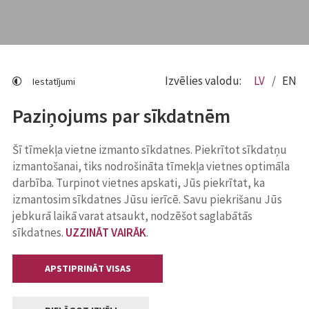
Izvēlies valodu:
LV
EN
Iestatījumi
Paziņojums par sīkdatnēm
Šī tīmekļa vietne izmanto sīkdatnes. Piekrītot sīkdatņu
izmantošanai, tiks nodrošināta tīmekļa vietnes optimāla
darbība. Turpinot vietnes apskati, Jūs piekrītat, ka
izmantosim sīkdatnes Jūsu ierīcē. Savu piekrišanu Jūs
jebkurā laikā varat atsaukt, nodzēšot saglabātās
sīkdatnes.
UZZINĀT VAIRĀK
.
APSTIPRINĀT VISAS