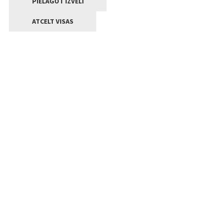
PIELĀGOT IZVĒLI
ATCELT VISAS
Kontakti
Jelgavas valstpilsētas pašvaldība
Lielā iela 11, Jelgava, LV-3001
+371 63005522
pasts@jelgava.lv
Klientu apkalpošana