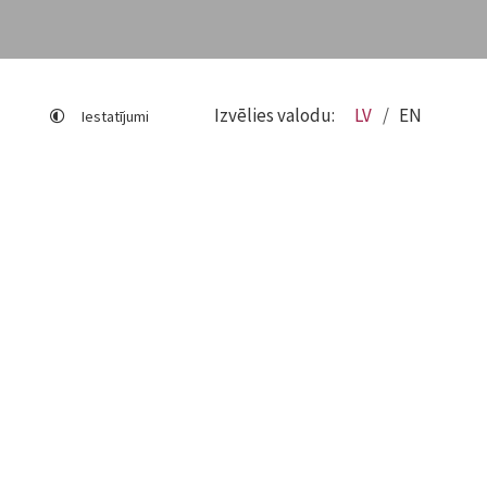
Izvēlies valodu:
LV
EN
Iestatījumi
Lapas karte
Viegli lasīt