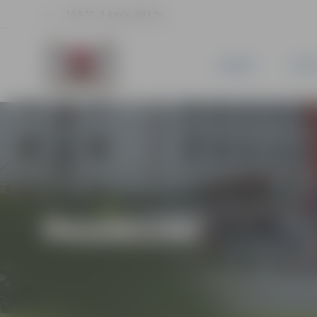
16.5 °C, 3.4 m/s, 69.1 %
JAUNUMI
PILSĒ
PASĀKUMI