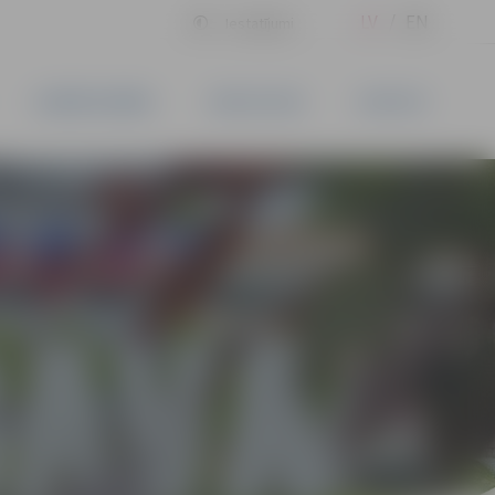
LV
EN
Iestatījumi
UZŅĒMĒJDARBĪBA
PAKALPOJUMI
KONTAKTI