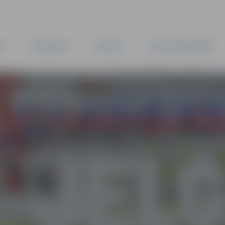
TA
PAŠVALDĪBA
IESTĀDES
KAPITĀLSABIEDRĪBAS