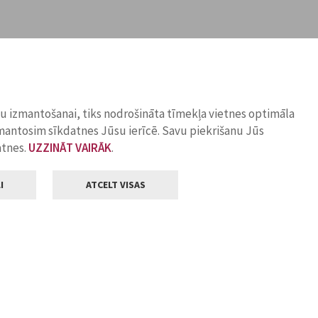
ņu izmantošanai, tiks nodrošināta tīmekļa vietnes optimāla
zmantosim sīkdatnes Jūsu ierīcē. Savu piekrišanu Jūs
atnes.
UZZINĀT VAIRĀK
.
I
ATCELT VISAS
Klientu apkalpošana
ilsētas pašvaldība
Darba laiks