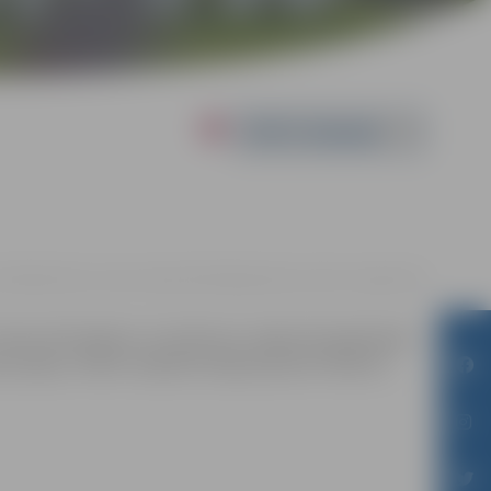
Powered by
16:00 | Kultūras nama Lielajā zālē Krišjāņa Barona ielā 6, Jelgavā |
€5
 citiem dzīvniekiem. Lai izdzīvotu, Kaķim būs jāiemācās
unajai, cilvēku neapdzīvotajai pasaulei. Režisors: