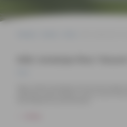
Sākumlapa
Pasākumi
Pilsēta
KINO. Animācijas filma “Str
KINO. Animācijas filma “Straume”
Pilsēta
Kaķis ir izteikts vientuļnieks, bet tad, kad viņa māju 
sadarboties. Kopā ar Kapibaru, Lemuru, Suni un Putnu 
Gints Zilbalodis. Garums: 85 minūtes.
ATPAKAĻ