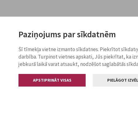
Paziņojums par sīkdatnēm
Šī tīmekļa vietne izmanto sīkdatnes. Piekrītot sīkdat
darbība. Turpinot vietnes apskati, Jūs piekrītat, ka i
jebkurā laikā varat atsaukt, nodzēšot saglabātās sīkd
APSTIPRINĀT VISAS
PIELĀGOT IZVĒL
Kontakti
Jelgavas valstp