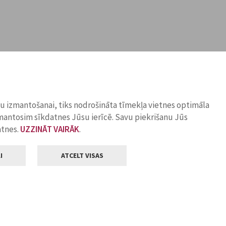
ņu izmantošanai, tiks nodrošināta tīmekļa vietnes optimāla
zmantosim sīkdatnes Jūsu ierīcē. Savu piekrišanu Jūs
atnes.
UZZINĀT VAIRĀK
.
I
ATCELT VISAS