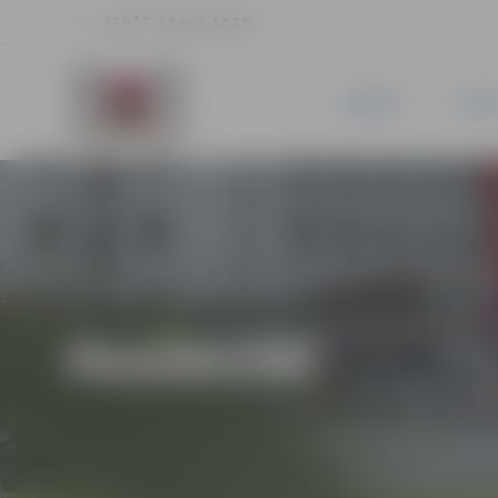
23.6 °C, 4.8 m/s, 54.2 %
JAUNUMI
PILSĒ
PASĀKUMI