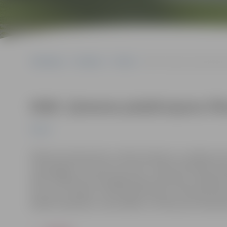
Sākumlapa
Pasākumi
Pilsēta
KINO. Ģimenes piedzīvojumu
KINO. Ģimenes piedzīvojumu fil
Pilsēta
Režisores Andra Doršs un Marta Selecka, scenārija aut
superspējas? Drīz pēc tam, kad 7. klases skolnieks H
laimi. Pēkšņā slava iedragā Hugo attiecības ar labāko 
Petrovics (Hugo) un Elīza Kļava (Karla), rīdzinieks Dāv
Rihards Zeļezņevs, Gatis Maliks un influencere Alishu