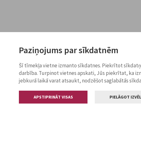
Paziņojums par sīkdatnēm
Šī tīmekļa vietne izmanto sīkdatnes. Piekrītot sīkdat
darbība. Turpinot vietnes apskati, Jūs piekrītat, ka i
jebkurā laikā varat atsaukt, nodzēšot saglabātās sīkd
APSTIPRINĀT VISAS
PIELĀGOT IZVĒL