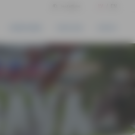
LV
EN
Iestatījumi
UZŅĒMĒJDARBĪBA
PAKALPOJUMI
KONTAKTI