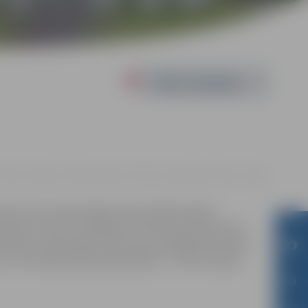
Powered by
12:00 | Kultūras nama Lielajā zālē Krišjāņa Barona ielā 6, Jelgavā |
€5
dists pēc neveiksmīga kritiena pēkšņi iegūst
ņš saprot, ka būt uzmanības centrā tomēr nenozīmē
udzību. Galvenajās lomās: jaunie liepājnieki Adrians
s un citi bērniem pazīstami aktieri – Ance Strazda,