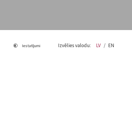
Izvēlies valodu:
LV
EN
Iestatījumi