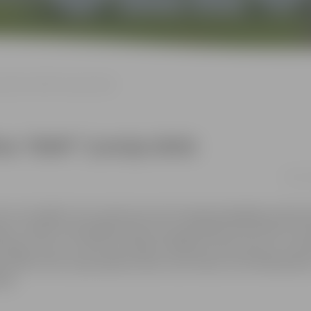
 filma “BUM” (Latvija 2024)
ma “BUM” (Latvija 2024)
16.11. 
ore Lote Eglīte. Kas notiek tad, kad trīspadsmitgadīgs skeitbor
ugo ar savām superspējām kļūst par populārāko puisi skolā, vi
draugu Tomu, un drīz vien nākas izvēlēties starp statusu un dra
is Emīls Ozols. Epizodiskās lomās: Liene Sebre, Artis Robežniek
ksM.