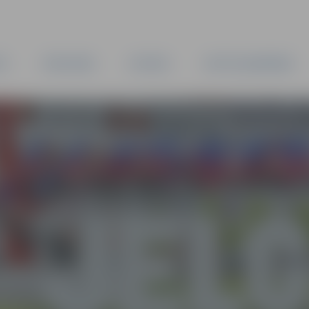
TA
PAŠVALDĪBA
IESTĀDES
KAPITĀLSABIEDRĪBAS