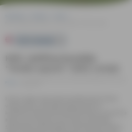
Sākumlapa
Pasākumi
Pilsēta
KINO. Spēlfilma/komēdija “Vecāku sapulce” (2025, Latvija)
Powered by
KINO. Spēlfilma/komēdija
“Vecāku sapulce” (2025, Latvija)
15.03. 15:00 | Kultūras nama Lielajā zālē Krišjāņa Barona ielā 6,
Pilsēta
Jelgavā |
€5
Filma ar vieglu ironiju stāsta par kādas skolas 9. klases
vecāku sapulci, attiecībām, pārpratumiem un
konfliktiem. Režisore Marta Elīna Martinsone. Lomās: Elita
Kļaviņa, Lauris Dzelzītis, Anta Aizupe, Gatis Maliks,
Sandra Kļaviņa, Mārtiņš Meiers, Dārta Daneviča, Mārtiņš