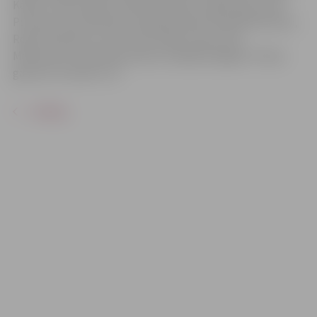
Kalita, Inese Pudža, Lelde Dreimane, Inga Siliņa, Anna
Putniņa, Ieva Pļavniece, Marija Grauba, Evija Martinsone,
Reinis Suhanovs, Inta Tirole, Mārcis Lācis, Āris
Matesovičs, Indra Burkovska, Sandija Dovgāne. Filmas
garums: 1h 23min. 12+.
ATPAKAĻ