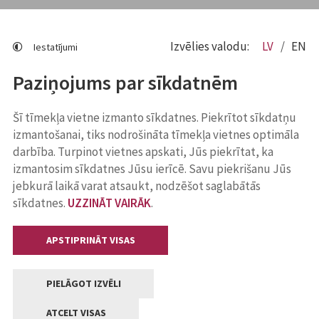
Izvēlies valodu:
LV
EN
Iestatījumi
Paziņojums par sīkdatnēm
Šī tīmekļa vietne izmanto sīkdatnes. Piekrītot sīkdatņu
izmantošanai, tiks nodrošināta tīmekļa vietnes optimāla
darbība. Turpinot vietnes apskati, Jūs piekrītat, ka
izmantosim sīkdatnes Jūsu ierīcē. Savu piekrišanu Jūs
jebkurā laikā varat atsaukt, nodzēšot saglabātās
sīkdatnes.
UZZINĀT VAIRĀK
.
APSTIPRINĀT VISAS
PIELĀGOT IZVĒLI
ATCELT VISAS