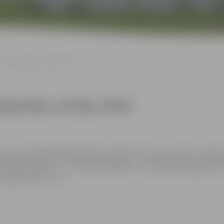
a” (Igaunija, Latvija, 2023)
gaunija, Latvija, 2023)
 un harizmātiskā Alīcija aktīvi iesaistās “Tautas frontē” un kļū
ē. Filmas ilgums – 1 st. 38 min. Režisors – Ilze Kunga-Melgaile. 
 Biļešu cena – 4 €.