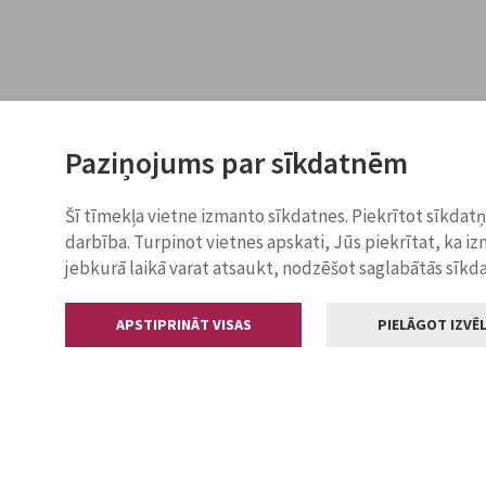
Paziņojums par sīkdatnēm
Šī tīmekļa vietne izmanto sīkdatnes. Piekrītot sīkdat
darbība. Turpinot vietnes apskati, Jūs piekrītat, ka i
jebkurā laikā varat atsaukt, nodzēšot saglabātās sīkd
APSTIPRINĀT VISAS
PIELĀGOT IZVĒL
Kontakti