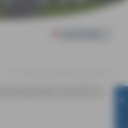
Powered by
10.11. 12:00 | Kultūras namā Krišjāņa Barona ielā 6, Jelgavā |
€4
st par atmodas laika zvaigzni. Tomēr sasniegumi nes
Lomās: Ērika Eglija-Grāvele, Darius Meškauskas, Gints