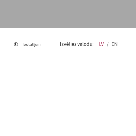
Izvēlies valodu:
LV
EN
Iestatījumi