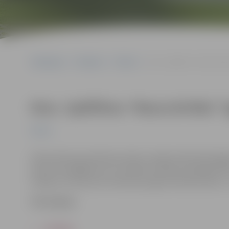
Sākumlapa
Pasākumi
Pilsēta
Kino. Spēlfilma “Mana brīvīb
Kino. Spēlfilma “Mana brīvība” (I
Pilsēta
Filma vēsta par pārmaiņu laiku Latvijā, kad brīvdomīgā
līdzi arī sarežģījumus un skarbas izvēles privātajā dzīv
Grāvelis, Ilze Ķuzule-Skrastiņa, Egons Dombrovskis u.c.
Pirkt biļetes