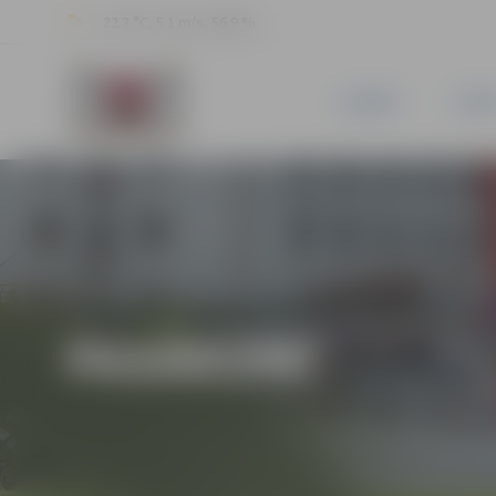
22.3 °C, 5.1 m/s, 56.9 %
JAUNUMI
PILSĒ
PASĀKUMI