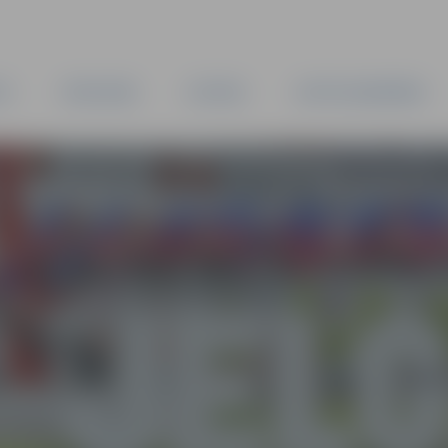
TA
PAŠVALDĪBA
IESTĀDES
KAPITĀLSABIEDRĪBAS