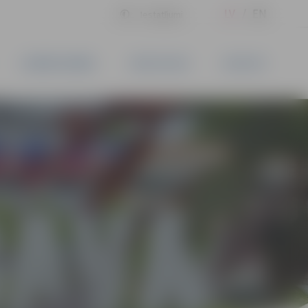
LV
EN
Iestatījumi
UZŅĒMĒJDARBĪBA
PAKALPOJUMI
KONTAKTI