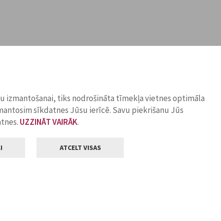
ņu izmantošanai, tiks nodrošināta tīmekļa vietnes optimāla
zmantosim sīkdatnes Jūsu ierīcē. Savu piekrišanu Jūs
atnes.
UZZINĀT VAIRĀK
.
I
ATCELT VISAS
Klientu apkalpošana