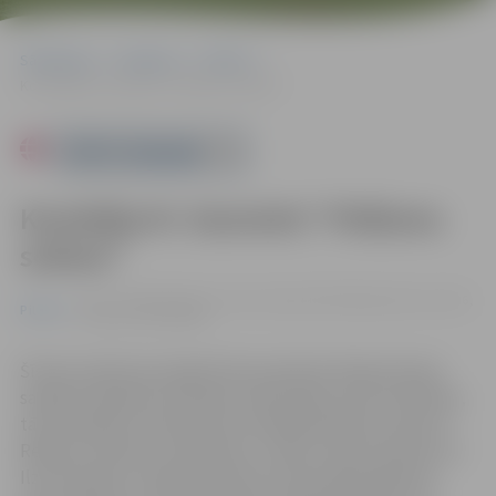
Sākumlapa
Pasākumi
Pilsēta
Komēdija M. Kamoleti “Pidžama sešiem”
Powered by
Komēdija M. Kamoleti “Pidžama
sešiem”
05.03. 19:00 | Kultūras nama Lielajā zālē Krišjāņa Barona ielā 6,
Pilsēta
Jelgavā |
15-25 EIRO
Šīs būs vakariņas tipiskā franču ģimenē. Nejauši kopā
sanākuši slepenie mīlnieki cenšas slēpt savas attiecības,
tā samudžinot situāciju līdz neatšķetināmam virpulim.
Režisors Herberts Laukšteins. Lomās: Inese Kučinska vai
Ilze Pukinska, Lelde Dreimane vai Anna Nele Āboliņa,