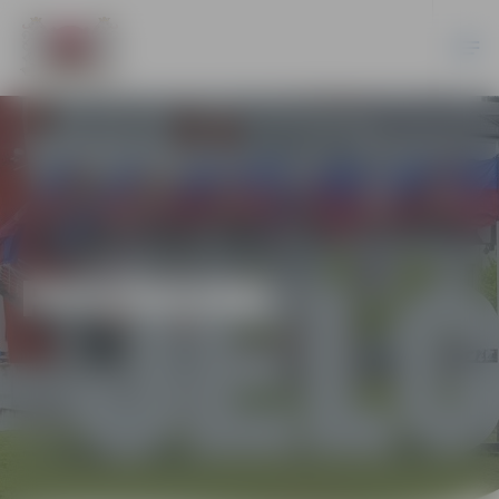
PASĀKUMI