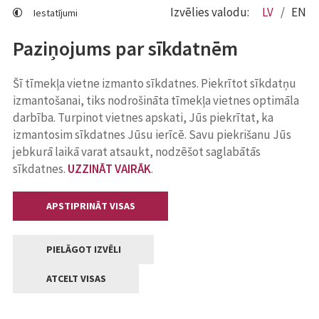
Izvēlies valodu:
LV
EN
Iestatījumi
Paziņojums par sīkdatnēm
Šī tīmekļa vietne izmanto sīkdatnes. Piekrītot sīkdatņu
izmantošanai, tiks nodrošināta tīmekļa vietnes optimāla
darbība. Turpinot vietnes apskati, Jūs piekrītat, ka
izmantosim sīkdatnes Jūsu ierīcē. Savu piekrišanu Jūs
jebkurā laikā varat atsaukt, nodzēšot saglabātās
sīkdatnes.
UZZINĀT VAIRĀK
.
APSTIPRINĀT VISAS
PIELĀGOT IZVĒLI
ATCELT VISAS