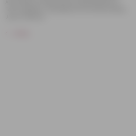
Anete Rimkus vai Inga Krasovska, Egils Melbārdis vai
Toms Liepājnieks, Jurijs Djakonovs vai Kristians Kareļins,
Januss Johansons.
ATPAKAĻ