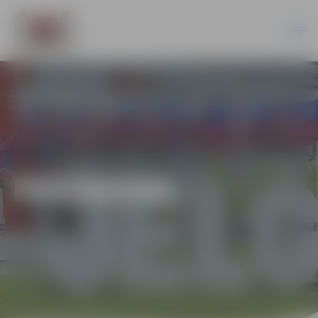
PASĀKUMI