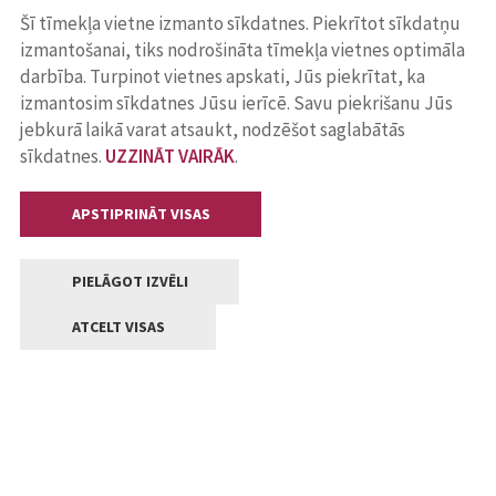
Šī tīmekļa vietne izmanto sīkdatnes. Piekrītot sīkdatņu
izmantošanai, tiks nodrošināta tīmekļa vietnes optimāla
darbība. Turpinot vietnes apskati, Jūs piekrītat, ka
izmantosim sīkdatnes Jūsu ierīcē. Savu piekrišanu Jūs
jebkurā laikā varat atsaukt, nodzēšot saglabātās
sīkdatnes.
UZZINĀT VAIRĀK
.
APSTIPRINĀT VISAS
PIELĀGOT IZVĒLI
ATCELT VISAS