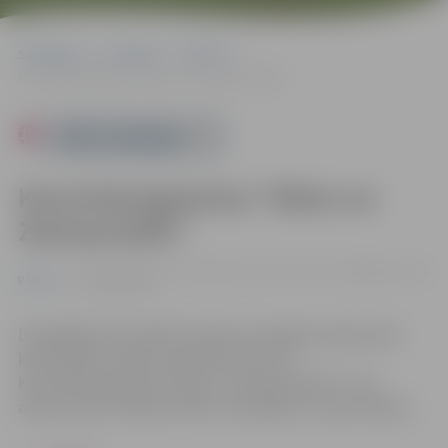
Sākumlapa
Pasākumi
Pilsēta
Koncertprogramma “Džezs un Ziemassvētki”
Powered by
Koncertprogramma “Džezs un
Ziemassvētki”
21.12. 18:00 | Sv. Trīsvienības baznīcas tornis, Akadēmijas iela
Pilsēta
1, Jelgavā |
€25
Dziedātāja Santa Šillere kopā ar draugiem iepriecinās
klausītājus ar džeza mūzikas koncertu.
Koncertprogramma “Džezs un Ziemassvētki” sola
apvienot jau zināmās svētku melodijas ar improvizāciju.