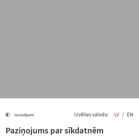
Izvēlies valodu:
LV
EN
Iestatījumi
Paziņojums par sīkdatnēm