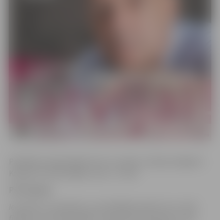
Piedalās Latvijas Radio koris un solisti, mūziķi, diriģents
Kaspars Putniņš. Biļešu cena – 8–10 €.
Pirkt biļetes
Ierodoties uz pasākumu, apmeklētājs piekrīt, ka var tikt
filmēts un/vai fotogrāfēts. Uzņemtais materiāls var tikt