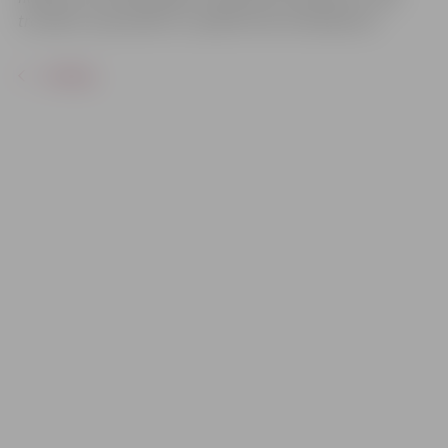
translēts, reproducēts un izplatīts bez ierobežojuma.
ATPAKAĻ