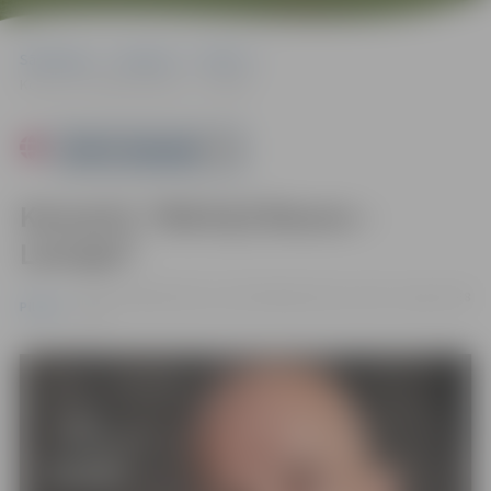
Sākumlapa
Pasākumi
Pilsēta
Koncerts “Mārtiņš Brauns – Latvijai!”
Powered by
Koncerts “Mārtiņš Brauns –
Latvijai!”
13.11. 18:00 | Kultūras namā Krišjāņa Barona ielā 6, Jelgavā |
€8
Pilsēta
- €10