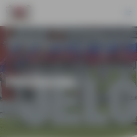
PASĀKUMI