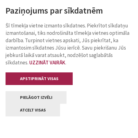
Paziņojums par sīkdatnēm
Šī tīmekļa vietne izmanto sīkdatnes. Piekrītot sīkdatņu
izmantošanai, tiks nodrošināta tīmekļa vietnes optimāla
darbība. Turpinot vietnes apskati, Jūs piekrītat, ka
izmantosim sīkdatnes Jūsu ierīcē. Savu piekrišanu Jūs
jebkurā laikā varat atsaukt, nodzēšot saglabātās
sīkdatnes.
UZZINĀT VAIRĀK
.
APSTIPRINĀT VISAS
PIELĀGOT IZVĒLI
ATCELT VISAS