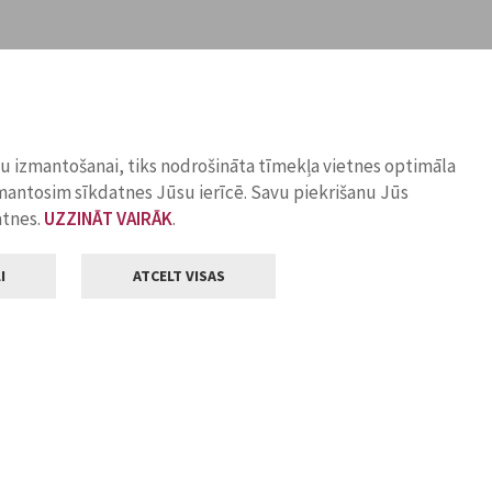
ņu izmantošanai, tiks nodrošināta tīmekļa vietnes optimāla
zmantosim sīkdatnes Jūsu ierīcē. Savu piekrišanu Jūs
atnes.
UZZINĀT VAIRĀK
.
I
ATCELT VISAS
Klientu apkalpošana
ilsētas pašvaldība
Darba laiks