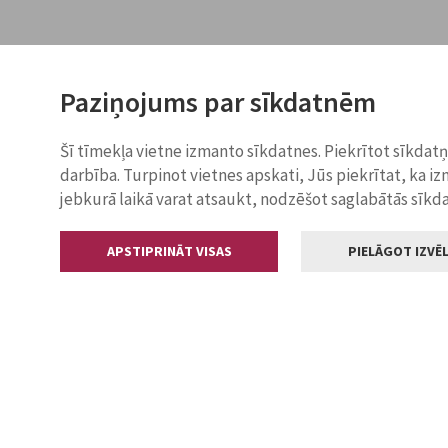
Paziņojums par sīkdatnēm
Šī tīmekļa vietne izmanto sīkdatnes. Piekrītot sīkdat
darbība. Turpinot vietnes apskati, Jūs piekrītat, ka i
jebkurā laikā varat atsaukt, nodzēšot saglabātās sīkd
APSTIPRINĀT VISAS
PIELĀGOT IZVĒL
Kontakti
Jelgavas valstp