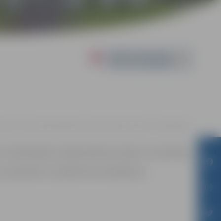
Powered by
lgavas Valsts ģimnāzijā Mātera ielā 44, Jelgavā |
Ieeja – bez maksas
 Guntis Pavilons un Biruta Deruma. Ieeja – bez maksas.
, reproducēts un izplatīts bez ierobežojuma.