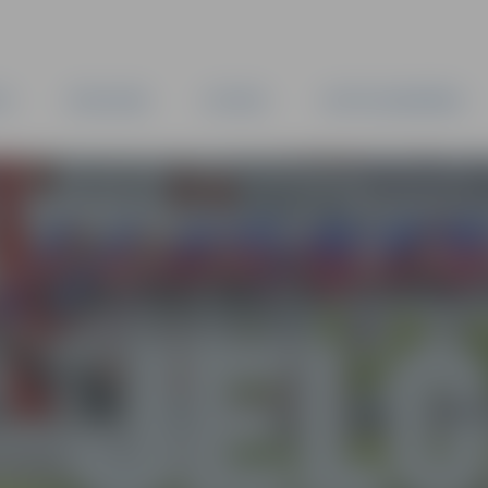
TA
PAŠVALDĪBA
IESTĀDES
KAPITĀLSABIEDRĪBAS