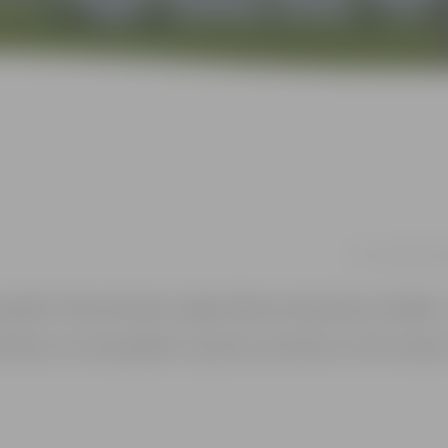
05.11. 16:00 | Je
amblis “Zelta stīdziņas”, Agate Paštore (akordeons). Vadītāji –
filmēts un/vai fotogrāfēts. Uzņemtais materiāls var tikt translēts