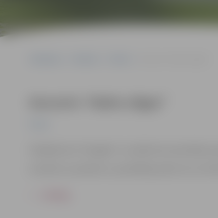
Sākumlapa
Pasākumi
Pilsēta
Koncerts “Nakts stīgas”
Koncerts “Nakts stīgas”
Pilsēta
Piedalās koris “Zemgale” un vokāli instrumentālais ans
Ierodoties uz pasākumu, apmeklētājs piekrīt, ka var tikt 
ATPAKAĻ