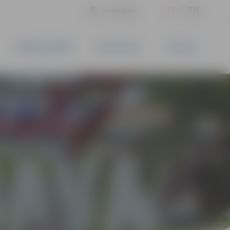
LV
EN
Iestatījumi
UZŅĒMĒJDARBĪBA
PAKALPOJUMI
KONTAKTI