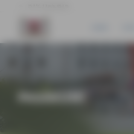
25.7 °C, 2.3 m/s, 65.1 %
JAUNUMI
PILSĒ
PASĀKUMI