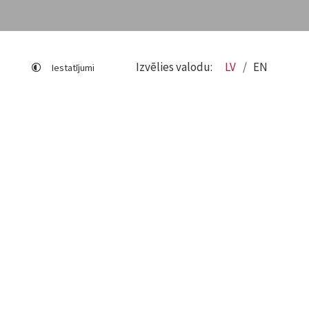
Izvēlies valodu:
LV
EN
Iestatījumi
Lapas karte
Viegli lasīt