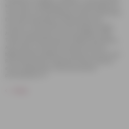
kopa. Solisti: Gundega Māra Grūtupa, Renārs Beķeris un
Toms Gulbis. Instrumentālā kopa: Jasmīna Treija (vijole),
Elīza Staņa (basa ģitāra), Kristiāna Galvanovska
(trīsstūris, zvaniņi), Kārlis Kuzmins (bongo, timpāni),
Annija Sustrupe (midi), Iluta Ozere (ērģeles), Valdis
Tensons (elektriskās klavieres). Diriģenti: Anna Kalniņa,
Artūrs Skuja, Loreta Vītola un Paula Lote Petrova.
Mākslinieciskais vadītājs Guntis Pavilons. Koncertu vada
Rūta Ziemele-Sebre. Programmā: latviešu mūsdienu
autoru oriģinālmūzika, tostarp divi pasaules
pirmatskaņojumi. 5+.
ATPAKAĻ