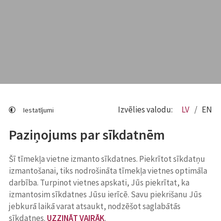
Izvēlies valodu:
LV
EN
Iestatījumi
Paziņojums par sīkdatnēm
Šī tīmekļa vietne izmanto sīkdatnes. Piekrītot sīkdatņu
izmantošanai, tiks nodrošināta tīmekļa vietnes optimāla
darbība. Turpinot vietnes apskati, Jūs piekrītat, ka
izmantosim sīkdatnes Jūsu ierīcē. Savu piekrišanu Jūs
jebkurā laikā varat atsaukt, nodzēšot saglabātās
sīkdatnes.
UZZINĀT VAIRĀK
.