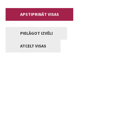
APSTIPRINĀT VISAS
PIELĀGOT IZVĒLI
ATCELT VISAS
Kontakti
Jelgavas valstpilsētas pašvaldība
Lielā iela 11, Jelgava, LV-3001
+371 63005522