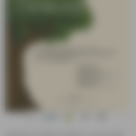
Piedalās kori “Zemgale”, “LaBskalns” un instrumentālā