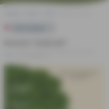
Sākumlapa
Pasākumi
Pilsēta
Koncerts “Ozolā zelt”
Powered by
Koncerts “Ozolā zelt”
16.11. 17:00 | Jelgavas Valsts ģimnāzija, Mātera iela 44,
Pilsēta
Jelgava |
Bez maksas