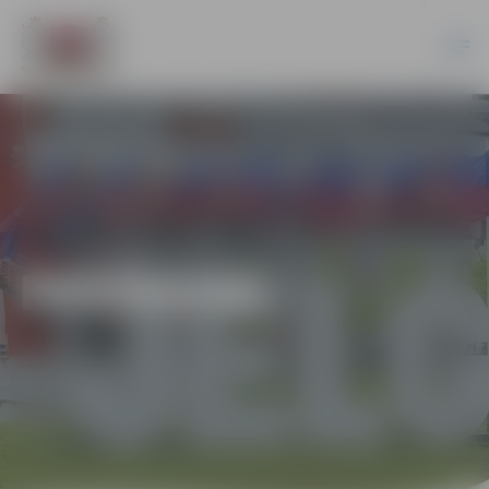
PASĀKUMI