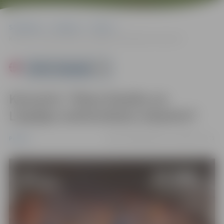
Sākumlapa
Pasākumi
Pilsēta
Koncerts “Vīnes klasika un Liepājas simfoniskais orķestris”.
Powered by
Koncerts “Vīnes klasika un
Liepājas simfoniskais orķestris”.
21.09. 19:00 | Kultūras namā |
€10 - €15
Pilsēta