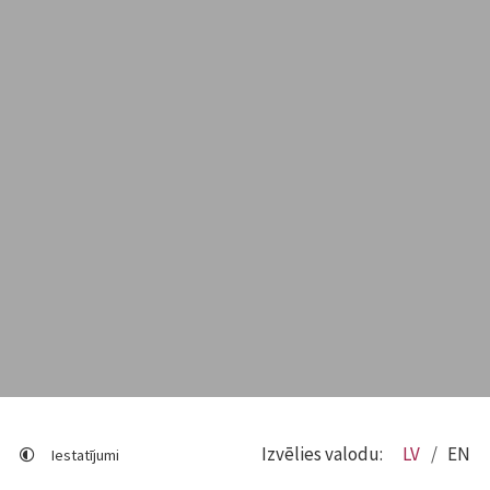
Izvēlies valodu:
LV
EN
Iestatījumi