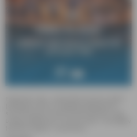
Programmā: 1. daļa – Jozefs Haidns Uvertīra re mažorā
(kataloga Nr. Hob 1a:7), Volfgangs Amadejs Mocarts
Koncerts klarnetei ar orķestri la mažorā
(KV 622). 2. daļa –
Ludvigs van Bēthovens 3
. simfonija
. Soliste – Anna Gāgane
(klarnete). Diriģents – Guntis Kuzma.