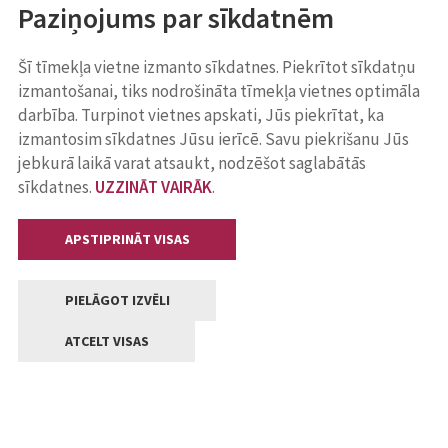
Paziņojums par sīkdatnēm
Šī tīmekļa vietne izmanto sīkdatnes. Piekrītot sīkdatņu
izmantošanai, tiks nodrošināta tīmekļa vietnes optimāla
darbība. Turpinot vietnes apskati, Jūs piekrītat, ka
izmantosim sīkdatnes Jūsu ierīcē. Savu piekrišanu Jūs
jebkurā laikā varat atsaukt, nodzēšot saglabātās
sīkdatnes.
UZZINĀT VAIRĀK
.
APSTIPRINĀT VISAS
PIELĀGOT IZVĒLI
ATCELT VISAS