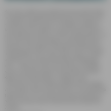
Kas notiks, ja BDK Ieviņa dalībnieki dosies dejā līdz Rīgai
un atpakaļ? Ko dejotāji atradīs ceļā, kas tiks saprasts un
ko nāksies atminēt no jauna? “Līdz Rīgai un atpakaļ!” ir
tautas deju koncertspēle, kurā nekas nenotiks nejauši —
katra deja būs kā uzdevums, mīkla vai pārbaudījums, un
katrs solis vedīs tuvāk atbildēm, kas līdz galam netiks
izstāstītas, tikai izdejotas. Skatītāji tiks aicināti kļūt par
līdzspēlētājiem: vērot, minēt, atpazīt, dejot un meklēt
pavedienus, kas no dejas dejā sasliesies kā Rīgas gaiļu
astes — rādot tikai virzienu, bet nekad visu neatklājot.
Koncerts veidots kā ceļojums divās pilsētās vienlaikus:
Rīgā, kas tiks atklāta dejās, un Jelgavā, kas tās
interpretēs. Vai koncertspēle patiešām vedīs līdz Rīgai?
Vai visi spēles uzdevumi tiks atminēti? Un vai atpakaļceļā
atgriezīsies visi? To uzzināsim tikai dejā. Dramaturgs un
režisors Kristaps Kiršteins. Mākslinieciskā vadītāja Alise
Daugava.