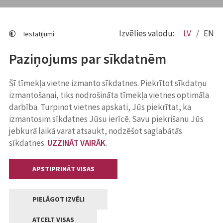
Izvēlies valodu:
LV
EN
Iestatījumi
Paziņojums par sīkdatnēm
Šī tīmekļa vietne izmanto sīkdatnes. Piekrītot sīkdatņu
izmantošanai, tiks nodrošināta tīmekļa vietnes optimāla
darbība. Turpinot vietnes apskati, Jūs piekrītat, ka
izmantosim sīkdatnes Jūsu ierīcē. Savu piekrišanu Jūs
jebkurā laikā varat atsaukt, nodzēšot saglabātās
sīkdatnes.
UZZINĀT VAIRĀK
.
APSTIPRINĀT VISAS
PIELĀGOT IZVĒLI
ATCELT VISAS