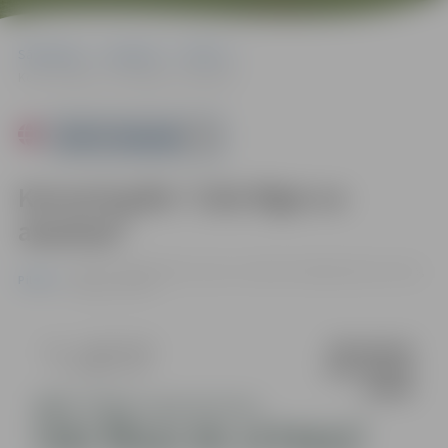
Sākumlapa
Pasākumi
Pilsēta
Koncertspēle “Līdz Rīgai un atpakaļ!”
Powered by
Koncertspēle “Līdz Rīgai un
atpakaļ!”
24.01. 17:00 | Kultūras nams, Lielā zāle, Krišjāņa Barona iela 6,
Pilsēta
Jelgava |
4–5 €