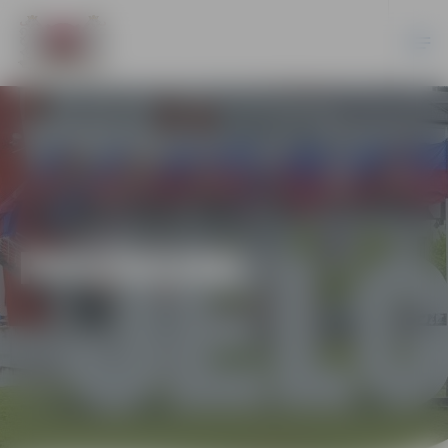
PASĀKUMI