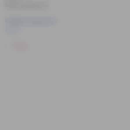
Biļetes pieejamas BP.
Pasākuma organizators
Kultūra
ATPAKAĻ