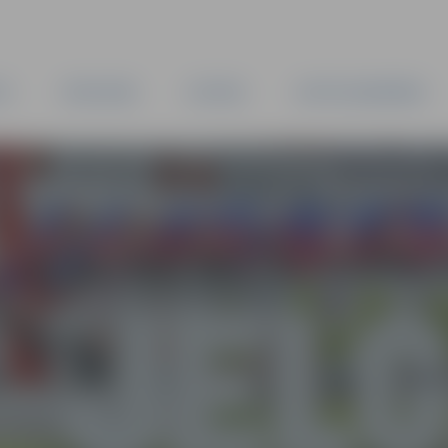
TA
PAŠVALDĪBA
IESTĀDES
KAPITĀLSABIEDRĪBAS