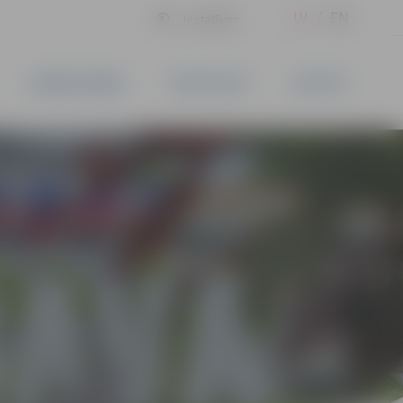
LV
EN
Iestatījumi
UZŅĒMĒJDARBĪBA
PAKALPOJUMI
KONTAKTI