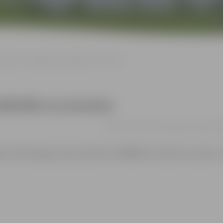
ijas par metināšanas iekārtām un procesu
iekārtām un procesu
no 15.06. līdz 29.06. | Zemgales reģiona 
s informācija zvanot pa tālruni 27800576 vai rakstot e-pastu 