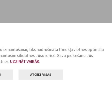
ņu izmantošanai, tiks nodrošināta tīmekļa vietnes optimāla
zmantosim sīkdatnes Jūsu ierīcē. Savu piekrišanu Jūs
atnes.
UZZINĀT VAIRĀK
.
I
ATCELT VISAS
Klientu apkalpošana