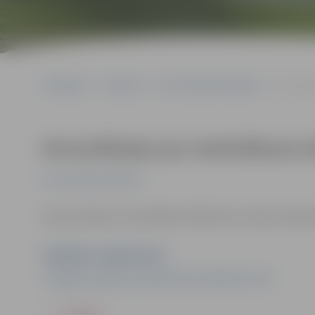
Sākumlapa
Pasākumi
Kursi/Semināri/Tikšanās
Konsultāc
Konsultācijas par metināšanas 
Kursi/Semināri/Tikšanās
Demonstrējumi metināšanā. Dalība bez maksas. Papildu
Pasākuma organizators
Zemgales reģiona kompetenču attīstības centrs