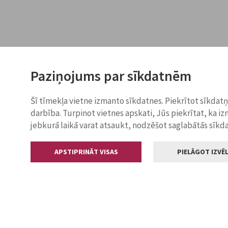
Paziņojums par sīkdatnēm
Šī tīmekļa vietne izmanto sīkdatnes. Piekrītot sīkdat
darbība. Turpinot vietnes apskati, Jūs piekrītat, ka i
jebkurā laikā varat atsaukt, nodzēšot saglabātās sīkd
APSTIPRINĀT VISAS
PIELĀGOT IZVĒL
Kontakti