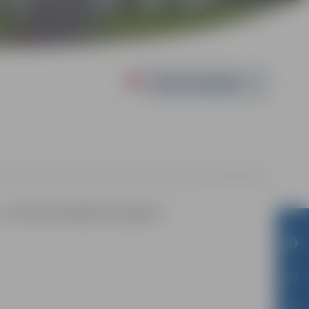
Powered by
kompetenču attīstības centrs, Svētes iela 33, Jelgava |
Bez maksas
uz
metalapstrade@zrkac.jelgava.lv