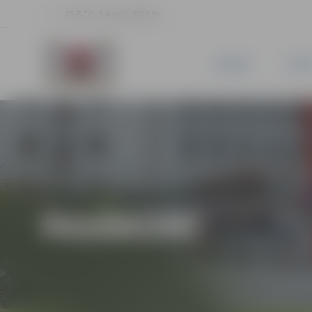
25.5 °C, 3.4 m/s, 60.2 %
JAUNUMI
PILSĒ
PASĀKUMI