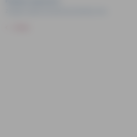
Pasākuma organizators
Zemgales reģiona Kompetenču attīstības centrs
ATPAKAĻ