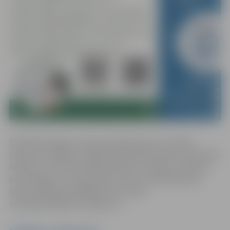
Dalībnieki apgūs saziņas pamatprasmes, lai varētu
saprasties angliski runājošā vidē ikdienā bieži sastopamās
ikdienas un profesionālās darbības situācijās: ceļojums,
komandējums, starptautiskā saziņa. Pieteikšanās pa
tālruni 63012158, 26602618 vai e-pastu
talakizglitiba@zrkac.jelgava.lv.