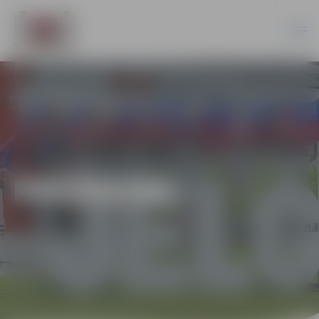
PASĀKUMI