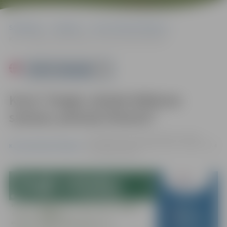
Sākumlapa
Pasākumi
Kursi/Semināri/Tikšanās
Kursi “Angļu valoda ikdienas saziņai, pamata līmenis”
Powered by
Kursi “Angļu valoda ikdienas
saziņai, pamata līmenis”
no 14.10. līdz 23.12. | Zemgales reģiona
Kompetenču attīstības centrs, Svētes iela
Kursi/Semināri/Tikšanās
33, Jelgava |
€194