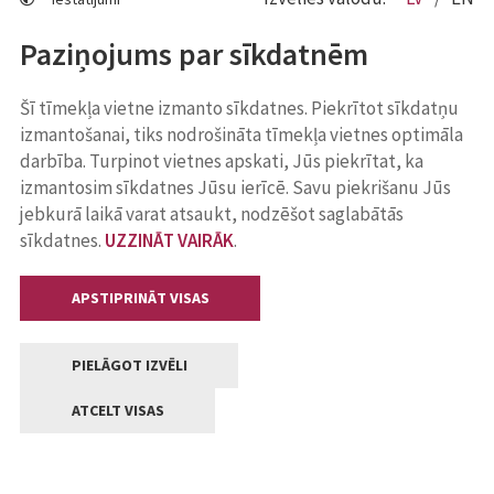
Paziņojums par sīkdatnēm
Šī tīmekļa vietne izmanto sīkdatnes. Piekrītot sīkdatņu
izmantošanai, tiks nodrošināta tīmekļa vietnes optimāla
darbība. Turpinot vietnes apskati, Jūs piekrītat, ka
izmantosim sīkdatnes Jūsu ierīcē. Savu piekrišanu Jūs
jebkurā laikā varat atsaukt, nodzēšot saglabātās
sīkdatnes.
UZZINĀT VAIRĀK
.
APSTIPRINĀT VISAS
PIELĀGOT IZVĒLI
ATCELT VISAS