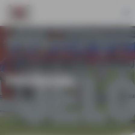
PASĀKUMI