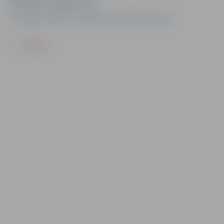
Pasākuma organizators
Zemgales reģiona Kompetenču attīstības centrs
ATPAKAĻ