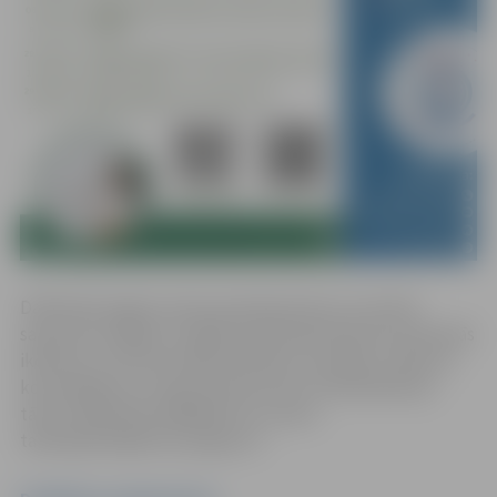
Dalībnieki apgūs saziņas pamatprasmes, lai varētu
saprasties angliski runājošā vidē ikdienā bieži sastopamās
ikdienas un profesionālās darbības situācijās: ceļojums,
komandējums, starptautiskā saziņa. Pieteikšanās pa
tālruni 63012158, 26602618 vai e-pastu
talakizglitiba@zrkac.jelgava.lv.