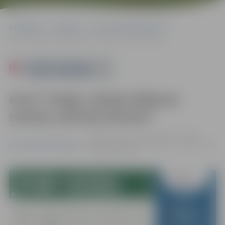
Sākumlapa
Pasākumi
Kursi/Semināri/Tikšanās
Kursi “Angļu valoda ikdienas saziņai, pamata līmenis”
Powered by
Kursi “Angļu valoda ikdienas
saziņai, pamata līmenis”
no 08.10. līdz 15.12. | Zemgales reģiona
Kompetenču attīstības centrs, Svētes iela
Kursi/Semināri/Tikšanās
33, Jelgava |
€194