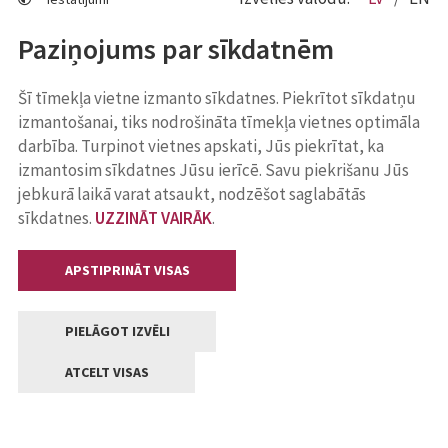
Paziņojums par sīkdatnēm
Šī tīmekļa vietne izmanto sīkdatnes. Piekrītot sīkdatņu
izmantošanai, tiks nodrošināta tīmekļa vietnes optimāla
darbība. Turpinot vietnes apskati, Jūs piekrītat, ka
izmantosim sīkdatnes Jūsu ierīcē. Savu piekrišanu Jūs
jebkurā laikā varat atsaukt, nodzēšot saglabātās
sīkdatnes.
UZZINĀT VAIRĀK
.
APSTIPRINĀT VISAS
PIELĀGOT IZVĒLI
ATCELT VISAS