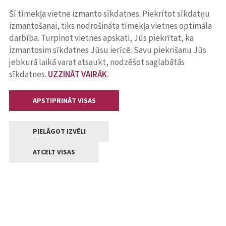
Šī tīmekļa vietne izmanto sīkdatnes. Piekrītot sīkdatņu
izmantošanai, tiks nodrošināta tīmekļa vietnes optimāla
darbība. Turpinot vietnes apskati, Jūs piekrītat, ka
izmantosim sīkdatnes Jūsu ierīcē. Savu piekrišanu Jūs
jebkurā laikā varat atsaukt, nodzēšot saglabātās
sīkdatnes.
UZZINĀT VAIRĀK
.
APSTIPRINĀT VISAS
PIELĀGOT IZVĒLI
ATCELT VISAS