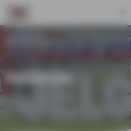
PASĀKUMI