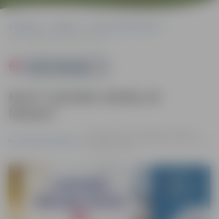
Sākumlapa
Pasākumi
Kursi/Semināri/Tikšanās
Kursi “Latviešu valoda, A2 līmenis”
Powered by
Kursi “Latviešu valoda, A2
līmenis”
no 29.09. līdz 17.12. | Zemgales reģiona
Kompetenču attīstības centrs, Svētes iela
Kursi/Semināri/Tikšanās
33, Jelgava |
€479