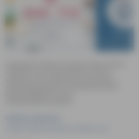
Iespēja apgūt zināšanas lai sazinātos ikdienas sadzīves
situācijās un veicot darba pienākumus, kā arī lai
sagatavotos valsts valodas prasmes atestācijai un
naturalizācijas eksāmenam. Pieteikšanās pa tālruni
63012158, 26602618 vai e-pastu
talakizglitiba@zrkac.jelgava.lv
Pasākuma organizators
Zemgales reģiona Kompetenču attīstības centrs