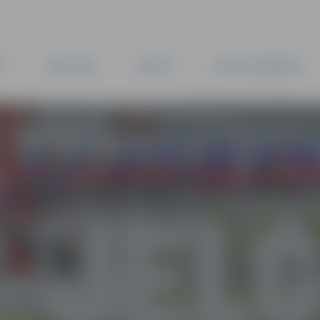
TA
PAŠVALDĪBA
IESTĀDES
KAPITĀLSABIEDRĪBAS