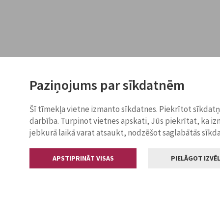
Paziņojums par sīkdatnēm
Šī tīmekļa vietne izmanto sīkdatnes. Piekrītot sīkdat
darbība. Turpinot vietnes apskati, Jūs piekrītat, ka i
jebkurā laikā varat atsaukt, nodzēšot saglabātās sīkd
APSTIPRINĀT VISAS
PIELĀGOT IZVĒL