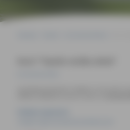
Sākumlapa
Pasākumi
Kursi/Semināri/Tikšanās
Kursi “To
Kursi “Topošo vecāku skola”
Kursi/Semināri/Tikšanās
Iepriekšēja pieteikšanās ir obligāta, jo vietu skaits ir 
63082101, 26602618 vai rakstot e-pastu uz
talakizgliti
Pasākuma organizators
Zemgales reģiona Kompetenču attīstības centrs