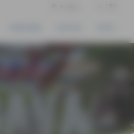
LV
EN
Iestatījumi
UZŅĒMĒJDARBĪBA
PAKALPOJUMI
KONTAKTI