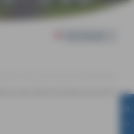
Powered by
ompetenču attīstības centrs, Svētes iela 33, Jelgava |
Bez maksas
lība bez maksas. Papildus informācija zvanot pa tālruni