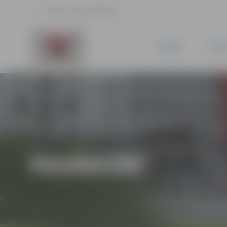
20.5 °C, 4.4 m/s, 56.4 %
JAUNUMI
PILSĒ
PASĀKUMI