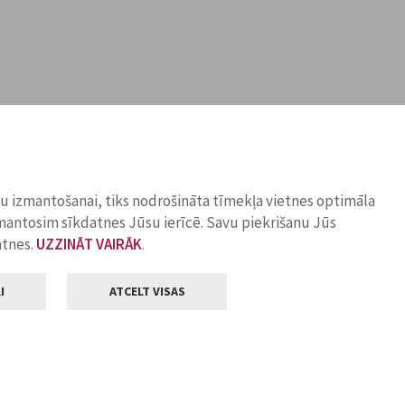
ņu izmantošanai, tiks nodrošināta tīmekļa vietnes optimāla
zmantosim sīkdatnes Jūsu ierīcē. Savu piekrišanu Jūs
atnes.
UZZINĀT VAIRĀK
.
I
ATCELT VISAS