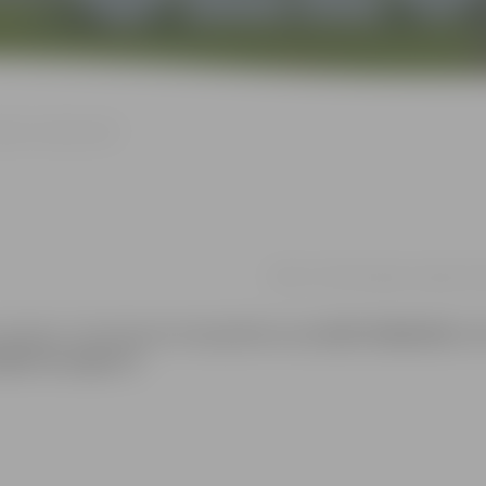
pošo vecāku skola”
28.05. 17:30 | Zemgales reģiona K
ierobežots. Pieteikšanās:
form.jotform.com/260271946283360
. Da
ba@zrkac.jelgava.lv.