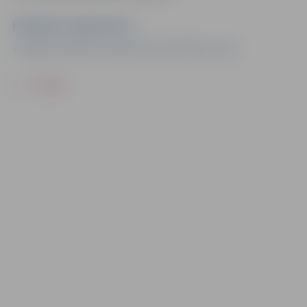
Pasākuma organizators
Zemgales reģiona kompetenču attīstības centrs
ATPAKAĻ