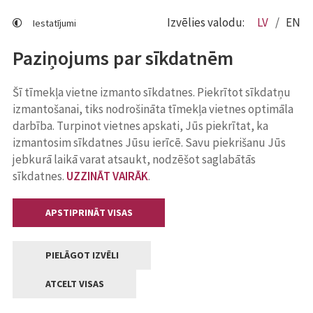
Izvēlies valodu:
LV
EN
Iestatījumi
Paziņojums par sīkdatnēm
Šī tīmekļa vietne izmanto sīkdatnes. Piekrītot sīkdatņu
izmantošanai, tiks nodrošināta tīmekļa vietnes optimāla
darbība. Turpinot vietnes apskati, Jūs piekrītat, ka
izmantosim sīkdatnes Jūsu ierīcē. Savu piekrišanu Jūs
jebkurā laikā varat atsaukt, nodzēšot saglabātās
sīkdatnes.
UZZINĀT VAIRĀK
.
APSTIPRINĀT VISAS
PIELĀGOT IZVĒLI
ATCELT VISAS