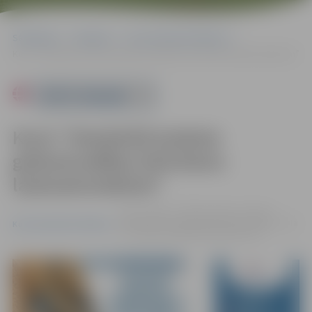
Sākumlapa
Pasākumi
Kursi/Semināri/Tikšanās
Kursi “Vienkāršā ieraksta grāmatvedības kārtošana lauksaimniekiem”
Powered by
Kursi “Vienkāršā ieraksta
grāmatvedības kārtošana
lauksaimniekiem”
26.11. 10:00 - 17:00 | Zemgales reģiona
kompetenču attīstības centrs, Svētes iela
Kursi/Semināri/Tikšanās
33, Jelgava |
Dalības maksa 95 eiro