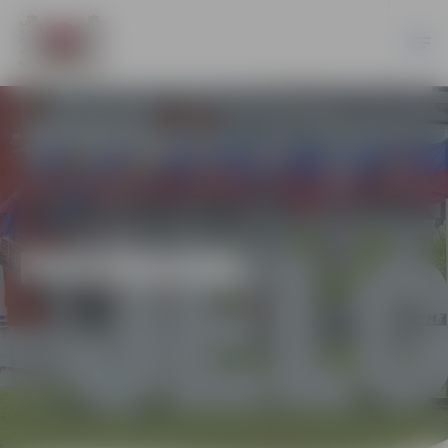
PASĀKUMI