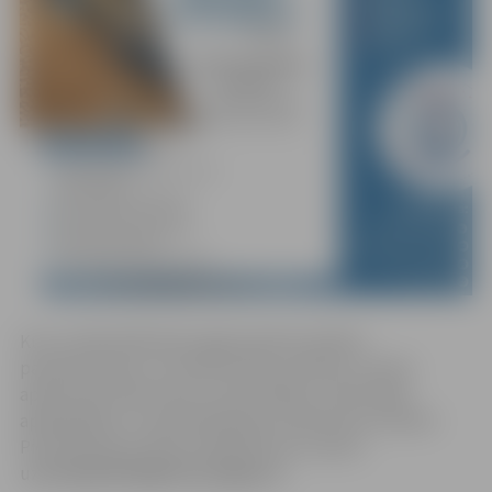
Kursu laikā dalībnieki apgūs grāmatvedības
pamatprincipus, normatīvo aktu prasības, naudas
apliecinošo dokumentu noformēšanu, darba algu
aprēķināšanu un pamatlīdzekļu nolietojuma uzskaiti.
Pieteikšanās pa tālruni 63012155 vai e-pastu
uznemejdarbiba@zrkac.jelgava.lv