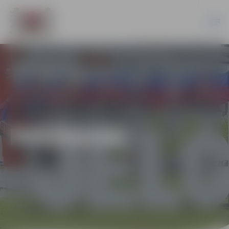
PASĀKUMI