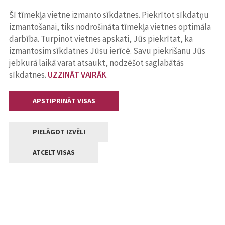
Šī tīmekļa vietne izmanto sīkdatnes. Piekrītot sīkdatņu
izmantošanai, tiks nodrošināta tīmekļa vietnes optimāla
darbība. Turpinot vietnes apskati, Jūs piekrītat, ka
izmantosim sīkdatnes Jūsu ierīcē. Savu piekrišanu Jūs
jebkurā laikā varat atsaukt, nodzēšot saglabātās
sīkdatnes.
UZZINĀT VAIRĀK
.
APSTIPRINĀT VISAS
PIELĀGOT IZVĒLI
ATCELT VISAS