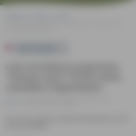
Sākumlapa
Pasākumi
Pilsēta
Lasīt veicināšanas programmas “Grāmatu starts” Pūcītes skolas
nodarbības trīsgadniekiem
Powered by
Lasīt veicināšanas programmas
“Grāmatu starts” Pūcītes skolas
nodarbības trīsgadniekiem
01.03. 11:00 | Bērnu un jauniešu bibliotēkā "Zinītis",
Pilsēta
Zemgales prospektā 7, Jelgavā
Vietu skaits ierobežots, tādēļ iepriekš jāpiesakās, zvanot
pa tālruni 63029093.