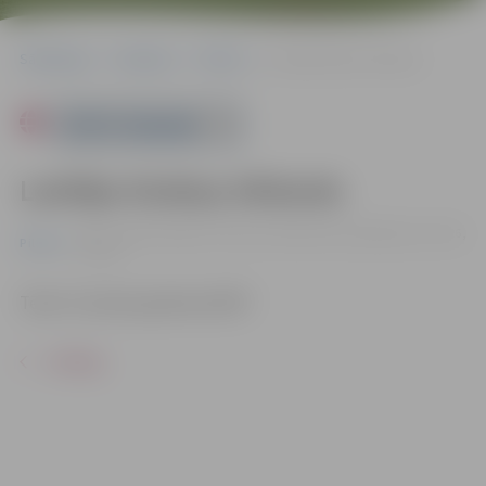
Sākumlapa
Pasākumi
Pilsēta
Lasītāju klubiņa tikšanās
Powered by
Lasītāju klubiņa tikšanās
30.11. 11:00 | Jelgavas Pilsētas bibliotēka, Akadēmijas iela 26,
Pilsēta
Jelgava
Tēma “Latviešu grāmatai 500”.
ATPAKAĻ