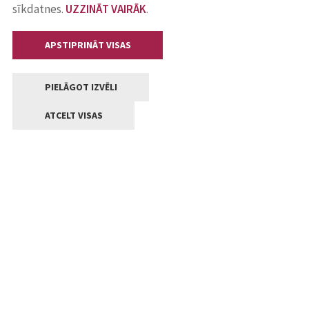
sīkdatnes.
UZZINĀT VAIRĀK
.
APSTIPRINĀT VISAS
PIELĀGOT IZVĒLI
ATCELT VISAS
Kontakti
Jelgavas valstpilsētas pašvaldība
Lielā iela 11, Jelgava, LV-3001