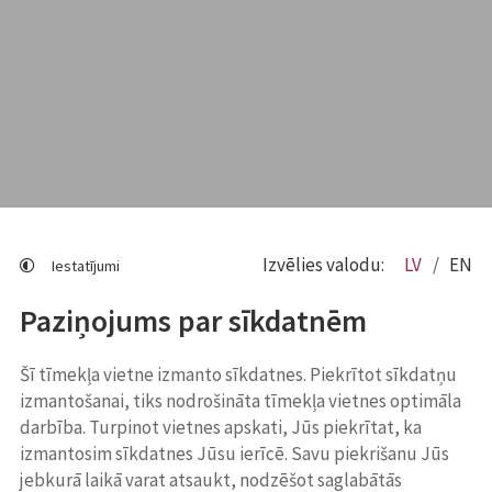
Izvēlies valodu:
LV
EN
Iestatījumi
Paziņojums par sīkdatnēm
Šī tīmekļa vietne izmanto sīkdatnes. Piekrītot sīkdatņu
izmantošanai, tiks nodrošināta tīmekļa vietnes optimāla
darbība. Turpinot vietnes apskati, Jūs piekrītat, ka
izmantosim sīkdatnes Jūsu ierīcē. Savu piekrišanu Jūs
jebkurā laikā varat atsaukt, nodzēšot saglabātās