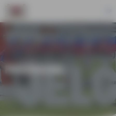
PASĀKUMI