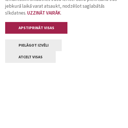
jebkurā laikā varat atsaukt, nodzēšot saglabātās
sīkdatnes.
UZZINĀT VAIRĀK
.
APSTIPRINĀT VISAS
PIELĀGOT IZVĒLI
ATCELT VISAS
Kontakti
Jelgavas valstpilsētas pašvaldība