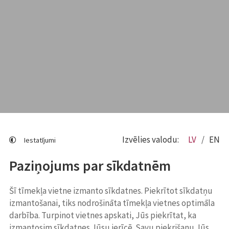
Izvēlies valodu:
LV
EN
Iestatījumi
Paziņojums par sīkdatnēm
Šī tīmekļa vietne izmanto sīkdatnes. Piekrītot sīkdatņu
izmantošanai, tiks nodrošināta tīmekļa vietnes optimāla
darbība. Turpinot vietnes apskati, Jūs piekrītat, ka
izmantosim sīkdatnes Jūsu ierīcē. Savu piekrišanu Jūs