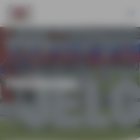
PASĀKUMI