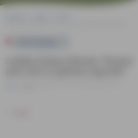
Sākumlapa
Pasākumi
Pilsēta
Lasītāju klubiņa tikšanās “Pasaule pašu acīm un grāmatu lappusēs”
Powered by
Lasītāju klubiņa tikšanās “Pasaule
pašu acīm un grāmatu lappusēs”
24.09. 14:00 | Jelgavas Pilsētas bibliotēkā |
Ieeja – bez
Pilsēta
maksas
ATPAKAĻ