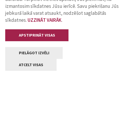
izmantosim sīkdatnes Jūsu ierīcē. Savu piekrišanu Jūs
jebkurā laikā varat atsaukt, nodzēšot saglabātās
sīkdatnes.
UZZINĀT VAIRĀK
.
APSTIPRINĀT VISAS
PIELĀGOT IZVĒLI
ATCELT VISAS
Kontakti