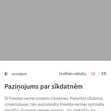
Izvēlies valodu:
LV
EN
Iestatījumi
Paziņojums par sīkdatnēm
Šī tīmekļa vietne izmanto sīkdatnes. Piekrītot sīkdatņu
izmantošanai, tiks nodrošināta tīmekļa vietnes optimāla
darbība. Turpinot vietnes apskati, Jūs piekrītat, ka