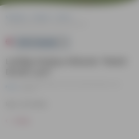
Sākumlapa
Pasākumi
Pilsēta
Lasītāju klubiņa tikšanās “Redzi! Dzirdi! Lasi!”
Powered by
Lasītāju klubiņa tikšanās “Redzi!
Dzirdi! Lasi!”
29.10. 14:00 | Jelgavas Pilsētas bibliotēkā |
Ieeja – bez
Pilsēta
maksas
Ieeja – bez maksas.
ATPAKAĻ