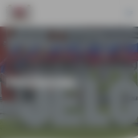
PASĀKUMI