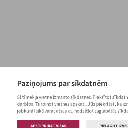
Paziņojums par sīkdatnēm
Šī tīmekļa vietne izmanto sīkdatnes. Piekrītot sīkdat
darbība. Turpinot vietnes apskati, Jūs piekrītat, ka i
jebkurā laikā varat atsaukt, nodzēšot saglabātās sīkd
APSTIPRINĀT VISAS
PIELĀGOT IZVĒL