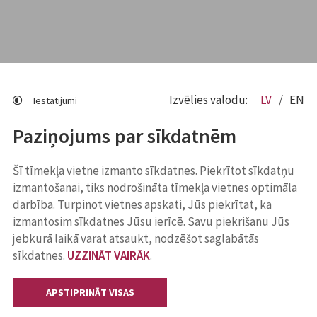
Izvēlies valodu:
LV
EN
Iestatījumi
Paziņojums par sīkdatnēm
Šī tīmekļa vietne izmanto sīkdatnes. Piekrītot sīkdatņu
izmantošanai, tiks nodrošināta tīmekļa vietnes optimāla
darbība. Turpinot vietnes apskati, Jūs piekrītat, ka
izmantosim sīkdatnes Jūsu ierīcē. Savu piekrišanu Jūs
jebkurā laikā varat atsaukt, nodzēšot saglabātās
sīkdatnes.
UZZINĀT VAIRĀK
.
APSTIPRINĀT VISAS