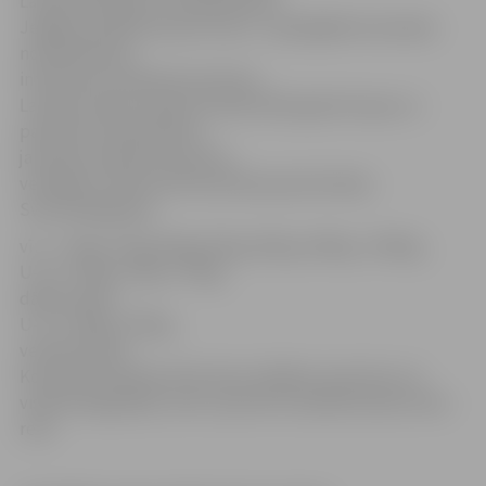
Latvijas čempionu noskaidrošana,
Jelgavas pilsētas kausa izcīņa – spēcīgākās komandas
noskaidrošana,
interesentu piesaiste sportam,
Latvijas izlases sastāva izveide 2024. gada Eiropas un
pasaules čempionātam,
jauniešu piesaiste sportam,
veselīga un aktīva dzīvesveida popularizācija.
Svara kategorijas:
vīri – 70 kg, 75 kg, 80 kg, 85 kg, 90 kg, 100 kg, +100 kg,
U-18 – 65 kg, 75 kg, +75 kg,
dāmas open,
U-23 – 80 kg, +80 kg,
veterāni open.
Komandu ieskaitē vērtē sešus labākos sportistus no
visām kategorijām, katru sportistu ieskaitē skaita vienu
reizi.