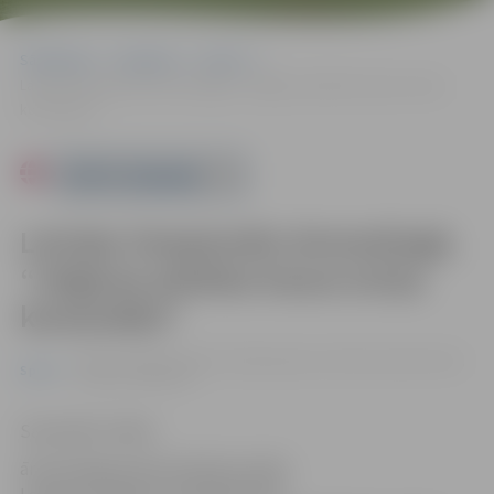
Sākumlapa
Pasākumi
Sports
Latvijas čempionāts ārmreslingā, “Jelgavas pilsētas kausa izcīņa
komandām”
Powered by
Latvijas čempionāts ārmreslingā,
“Jelgavas pilsētas kausa izcīņa
komandām”
06.04. 11:00 | Zemgales Olimpiskajā centrā Kronvalda ielā 24,
Sports
Jelgavā |
0.00 eiro
Sacensību mērķi:
ārmreslinga popularizācija Latvijā,