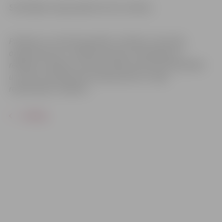
Skatītājiem ieeja pasākumā bez maksas.
Pasākums var tikt fotografēts un filmēts. Sacensību
organizatoriem ir tiesības izmantot mārketinga un
reklāmas mērķiem sacensību laikā uzņemtās fotogrāfijas
un video materiālus bez saskaņošanas ar tajās
redzamajiem cilvēkiem.
ATPAKAĻ