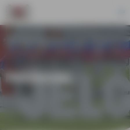
PASĀKUMI