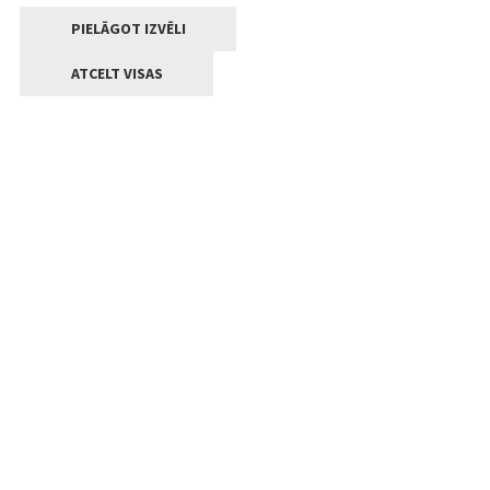
PIELĀGOT IZVĒLI
ATCELT VISAS
Kontakti
Jelgavas valstpilsētas pašvaldība
Lielā iela 11, Jelgava, LV-3001
+371 63005522
pasts@jelgava.lv
Klientu apkalpošana